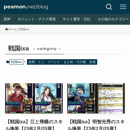
原神
ガジェット・デスク環境
サイト運営・日記
その他のカテゴリー
ホーム
戦国ixa
戦国ixa
– category –
戦国ixa
合戦・くじ
イベント・まとめ・その他
合成
【戦国ixa】江と帰蝶のスキ
【戦国ixa】明智光秀のスキ
ル換装【23年2月/25章】
ル換装【23年2月/25章】