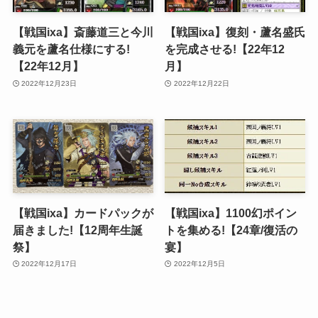
【戦国ixa】斎藤道三と今川
【戦国ixa】復刻・蘆名盛氏
義元を蘆名仕様にする!
を完成させる!【22年12
【22年12月】
月】
2022年12月23日
2022年12月22日
【戦国ixa】カードパックが
【戦国ixa】1100幻ポイン
届きました!【12周年生誕
トを集める!【24章/復活の
祭】
宴】
2022年12月17日
2022年12月5日