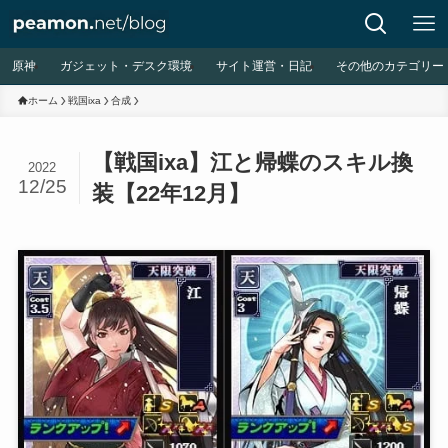
原神
ガジェット・デスク環境
サイト運営・日記
その他のカテゴリー
ホーム
戦国ixa
合成
【戦国ixa】江と帰蝶のスキル換
2022
12/25
装【22年12月】