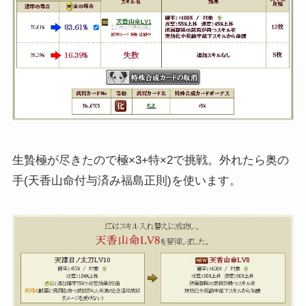
生贄極が尽きたので極×3+特×2で挑戦。外れたら奥の
手(天香山命付与済み福島正則)を使います。