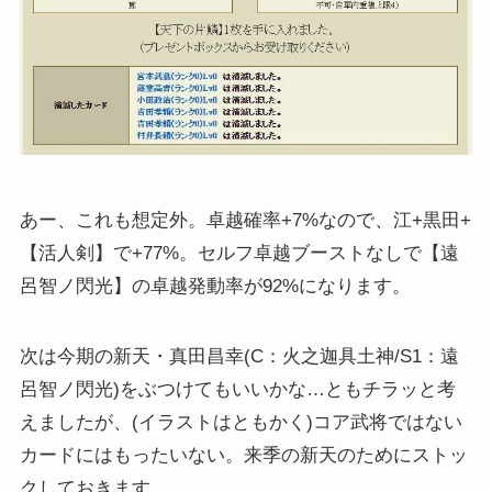
あー、これも想定外。卓越確率+7%なので、江+黒田+
【活人剣】で+77%。セルフ卓越ブーストなしで【遠
呂智ノ閃光】の卓越発動率が92%になります。
次は今期の新天・真田昌幸(C：火之迦具土神/S1：遠
呂智ノ閃光)をぶつけてもいいかな…ともチラッと考
えましたが、(イラストはともかく)コア武将ではない
カードにはもったいない。来季の新天のためにストッ
クしておきます。