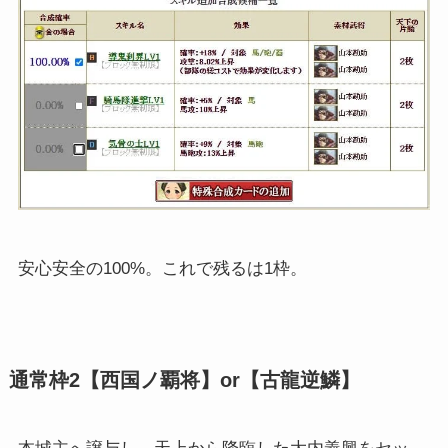
安心安全の100%。これで残るは1枠。
通常枠2【西国ノ覇将】or【古龍逆鱗】