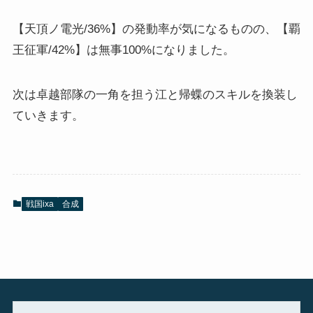
【天頂ノ電光/36%】の発動率が気になるものの、【覇
王征軍/42%】は無事100%になりました。
次は卓越部隊の一角を担う江と帰蝶のスキルを換装し
ていきます。
戦国ixa
合成