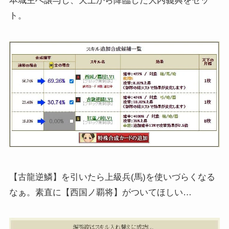
本城主へ譲与し、天上から降臨した大内義興をセッ
ト。
【古龍逆鱗】を引いたら上級兵(馬)を使いづらくなる
なぁ。素直に【西国ノ覇将】がついてほしい…