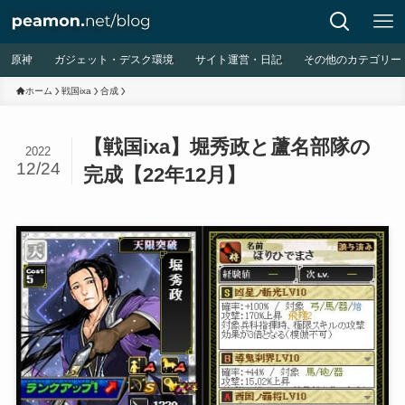
原神
ガジェット・デスク環境
サイト運営・日記
その他のカテゴリー
ホーム
戦国ixa
合成
【戦国ixa】堀秀政と蘆名部隊の
2022
12/24
完成【22年12月】