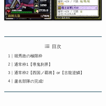
目次
堀秀政の極限枠
通常枠1【導鬼刹界】
通常枠2【西国ノ覇将】or【古龍逆鱗】
蘆名部隊の完成!