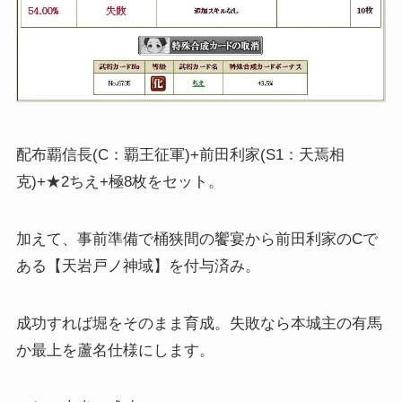
配布覇信長(C：覇王征軍)+前田利家(S1：天焉相
克)+★2ちえ+極8枚をセット。
加えて、事前準備で桶狭間の饗宴から前田利家のCで
ある【天岩戸ノ神域】を付与済み。
成功すれば堀をそのまま育成。失敗なら本城主の有馬
か最上を蘆名仕様にします。