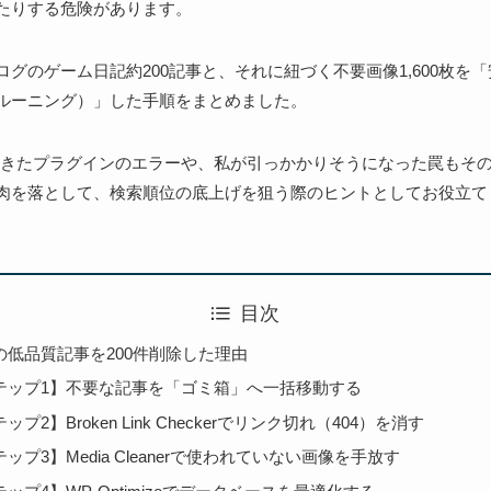
たりする危険があります。
グのゲーム日記約200記事と、それに紐づく不要画像1,600枚を
ルーニング）」した手順をまとめました。
で起きたプラグインのエラーや、私が引っかかりそうになった罠もそ
肉を落として、検索順位の底上げを狙う際のヒントとしてお役立て
目次
の低品質記事を200件削除した理由
テップ1】不要な記事を「ゴミ箱」へ一括移動する
ップ2】Broken Link Checkerでリンク切れ（404）を消す
ップ3】Media Cleanerで使われていない画像を手放す