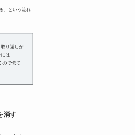
る、という流れ
と取り返しが
ンには
くので慌て
）を消す