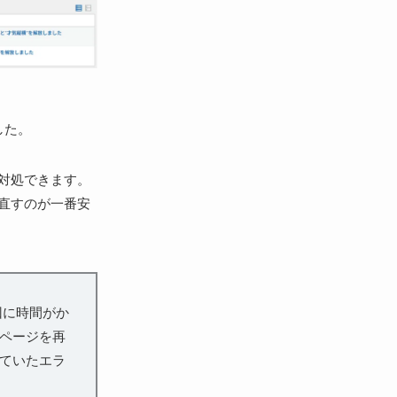
した。
対処できます。
直すのが一番安
回に時間がか
ページを再
ていたエラ