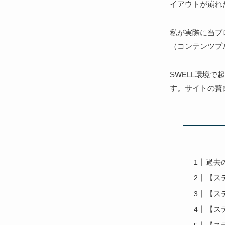
イアウトが崩れ
私が実際に当ブロ
（コンテンツプ
SWELL環境
す。サイトの贅
過去
【ス
【ステ
【ステ