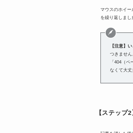
マウスのホイー
を繰り返しまし
【注意】い
つきません
「404（
なくて大丈
【ステップ2】B