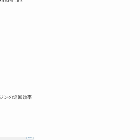
n Link
ジンの巡回効率