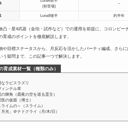
Luna4前半
4
–
(初登場)
1
Luna8後半
約半年
無凸・星4武器（金珀・試作など）での運用を前提に、コロンビー
の育成のポイントを徹底解説します。
物や目標ステータスから、月反応を活かしたパーティ編成、さらに
いう疑問まで、この記事一つで解決します。
の育成素材一覧（種類のみ）
明なラピスラズリ
ヴィンテル草
照の輝角（霜夜の空を巡る霊主）
賢医の仮面（博士）
スライムの～（スライム）
「月光」＠ナドクライ（月/木/日）