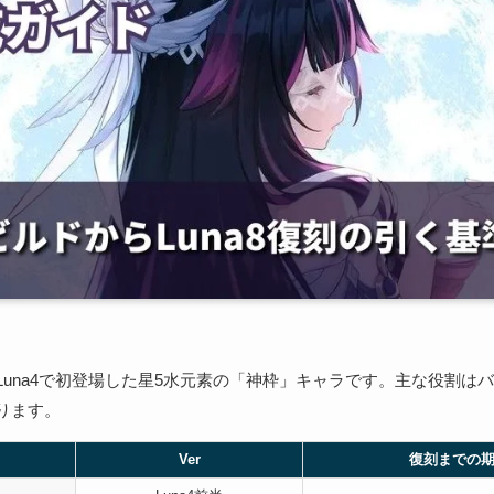
Luna4で初登場した星5水元素の「神枠」キャラです。主な役割は
ります。
Ver
復刻までの