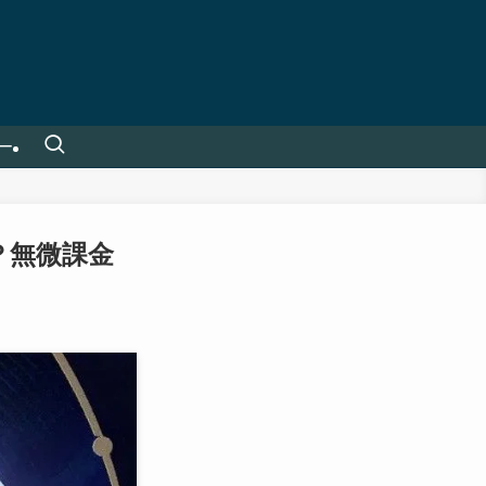
ー
？無微課金