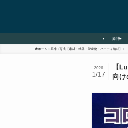
原神
ホーム
原神
育成【素材・武器・聖遺物・パーティ編成】
【L
2026
1/17
向け