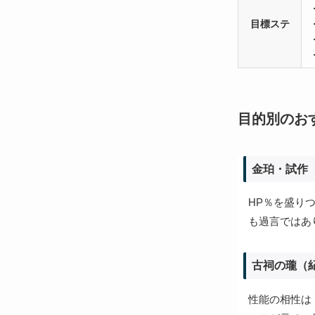
目標ステ
目的別のお
金珀・試作
HP％を盛り
も過言ではあ
古祠の瓏
（
性能の相性は