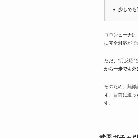
少しでも
コロンビーナは
に完全対応がで
ただ、”月反応
から一歩でも外
そのため、無微
す。目前に迫っ
す。
武器ガチャ