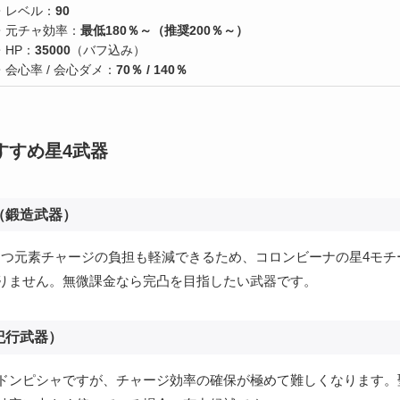
・レベル：
90
・元チャ効率：
最低180％～（推奨200％～）
・HP：
35000
（バフ込み）
・会心率 / 会心ダメ：
70％ / 140％
すすめ星4武器
（鍛造武器）
つつ元素チャージの負担も軽減できるため、コロンビーナの星4モチ
りません。無微課金なら完凸を目指したい武器です。
紀行武器）
ドンピシャですが、チャージ効率の確保が極めて難しくなります。