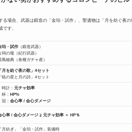
する場合、武器は鍛造の「金珀・試作」、聖遺物は「月を紡ぐ夜の
成です。
金珀・試作
（鍛造武器）
古祠の瓏（紀行武器）
西風秘典（各種ガチャ産）
「月を紡ぐ夜の歌」4セット
「暁の星と月の詩」4セット
・時計：
元チャ効率
・杯：
HP%
・冠：
会心率 / 会心ダメージ
会心率 / 会心ダメージ ≧ 元チャ効率 ＞ HP％
「月紡ぎ」「金珀・試作」装備時