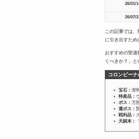
26/01/1
26/07/2
この記事では、
に引き出すため
おすすめの聖遺
くべきか？」と
コロンビーナ
宝石：
澄
特産品：
ボス：
万
週ボス：
戦利品：
天賦本：