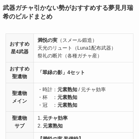
武器ガチャ引かない勢がおすすめする夢見月瑞
希のビルドまとめ
満悦の実
（スメール鍛造）
おすすめ
天光のリュート（Luna1配布武器）
星4武器
祭礼の断片（各種ガチャ産）
おすすめ
「翠緑の影」4セット
聖遺物
・時計：
元素熟知
/ 元チャ効率
聖遺物
・杯 ：
元素熟知
メイン
・冠 ：
元素熟知
聖遺物
1.
元チャ効率
サブ
2.
元素熟知
【満悦の実 装備時】