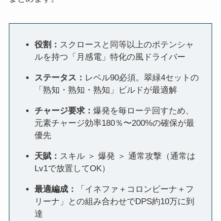
役割：
スクロースと同等以上のポテンシャ
ルを持つ「月感電」特化の風ドライバー
ステータス：
レベル90必須。翠緑4セットの
「熟知・熟知・熟知」ビルドが最適解
チャージ要求：
爆発を毎ローテ回すため、
元素チャージ効率180％〜200%の確保が最
優先
天賦：
スキル ＞ 爆発 ＞ 通常攻撃（通常は
Lv1で放置してOK）
最適編成：
「イネファ＋コロンビーナ＋フ
リーナ」との組み合わせでDPS約10万に到
達