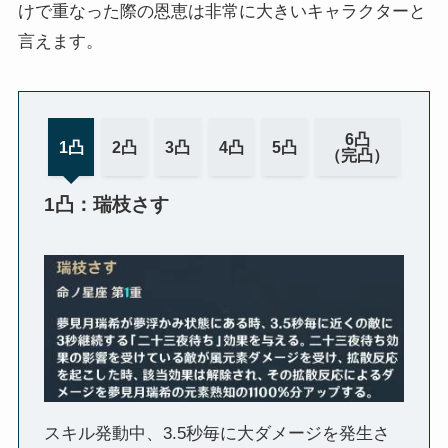
けで重なった際の恩恵は非常に大きいキャラクターと
言えます。
6凸
1凸
2凸
3凸
4凸
5凸
（完凸）
1凸：瑞枝さす
スキル発動中、3.5秒毎に大ダメージを発生さ