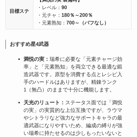
・レベル：
90
目標ステ
・元チャ：
180％～200％
・元素熟知：
700～（バフなし）
おすすめ星4武器
満悦の実：
瑞希に必要な「元素チャージ効
率」と「元素熟知」を両立できる最適な鍛
造武器です。原型を消費する点とレシピ入
手のハードルはありますが、精錬ランク
1（無凸）のままで十分に機能します。
天光のリュート：
ステータス面では「満悦
の実」の実質的な上位互換ですが、ラウマ
やシトラリなど強力なサポートキャラの最
適武器になりやすいため、編成の縛りが強
い瑞希に持たせるのは少しもったいないと