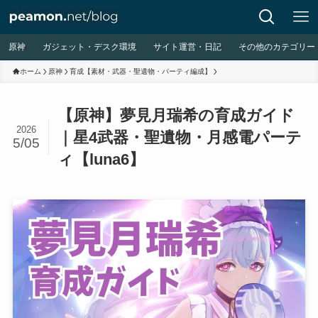
原神
ガジェット・デスク環境
サイト運営・日記
その他のカテゴリー
ホーム
原神
育成【素材・武器・聖遺物・パーティ編成】
【原神】夢見月瑞希の育成ガイド
2026
｜星4武器・聖遺物・月感電パーテ
5/05
ィ【luna6】