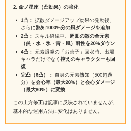
2. 命ノ星座（凸効果）の強化
1凸：
拡散ダメージアップ効果の発動後、
さらに
熟知1000%分の風ダメージ
を追加
2凸：
スキル継続中、
周囲の敵の全元素
（炎・水・氷・雷・風）耐性を20%ダウン
4凸：
元素爆発の「お菓子」回収時、出場
キャラだけでなく
控えのキャラクターも回
復
完凸（6凸）：
自身の元素熟知（500超過
分）を
会心率（最大20%）と会心ダメージ
（最大80%）に変換
この上方修正は記事に反映されていませんが、
基本的な運用方法に変化はありません。