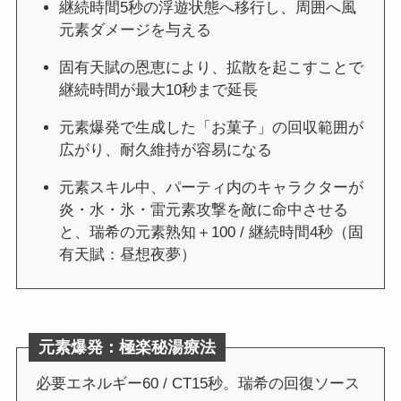
継続時間5秒の浮遊状態へ移行し、周囲へ風
元素ダメージを与える
固有天賦の恩恵により、拡散を起こすことで
継続時間が最大10秒まで延長
元素爆発で生成した「お菓子」の回収範囲が
広がり、耐久維持が容易になる
元素スキル中、パーティ内のキャラクターが
炎・水・氷・雷元素攻撃を敵に命中させる
と、瑞希の元素熟知＋100 / 継続時間4秒（固
有天賦：昼想夜夢）
元素爆発：極楽秘湯療法
必要エネルギー60 / CT15秒。瑞希の回復ソース