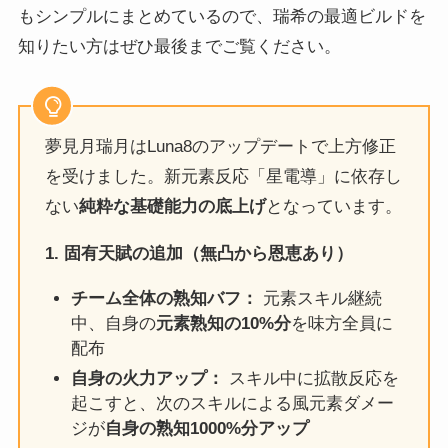
もシンプルにまとめているので、瑞希の最適ビルドを
知りたい方はぜひ最後までご覧ください。
夢見月瑞月はLuna8のアップデートで上方修正
を受けました。新元素反応「星電導」に依存し
ない
純粋な基礎能力の底上げ
となっています。
1. 固有天賦の追加（無凸から恩恵あり）
チーム全体の熟知バフ：
元素スキル継続
中、自身の
元素熟知の10%分
を味方全員に
配布
自身の火力アップ：
スキル中に拡散反応を
起こすと、次のスキルによる風元素ダメー
ジが
自身の熟知1000%分アップ