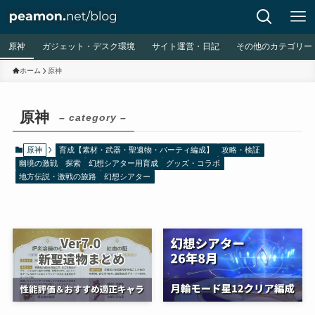
原神
ガジェット・デスク環境
サイト運営・日記
その他のカテゴリー
ホーム
原神
原神
– category –
原神
育成【素材・武器・聖遺物・パーティ編成】
攻略・検証
幽境の激戦
探索
幻想シアター用育成
グッズ・コラボ
地方伝説・激戦の旅路
幻想シアター