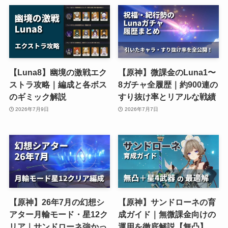
【Luna8】幽境の激戦エク
【原神】微課金のLuna1〜
ストラ攻略｜編成と各ボス
8ガチャ全履歴｜約900連の
のギミック解説
すり抜け率とリアルな戦績
2026年7月9日
2026年7月7日
【原神】26年7月の幻想シ
【原神】サンドローネの育
アター月輸モード・星12ク
成ガイド｜無微課金向けの
リア｜サンドローネ強かっ
運用を徹底解説【無凸】