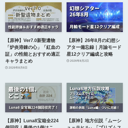
【原神】Ver7.0新聖遺物
【原神】26年8月の幻想シ
「炉炎溶錬の心」「紅血の
アター備忘録｜月諭モード
証」の性能とおすすめ適正
星12クリア編成と攻略
キャラまとめ
2026年8月2日
2026年8月6日
【原神】Luna8宝箱全224
【原神】地方伝説「ムーシ
個回収｜最後の1個はこ
ュ＝テヒル」「プリズムス