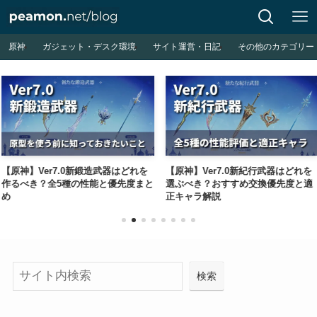
原神
ガジェット・デスク環境
サイト運営・日記
その他のカテゴリー
0新鍛造武器はどれを
【原神】Ver7.0新紀行武器はどれを
【原神】Ver7
の性能と優先度まと
選ぶべき？おすすめ交換優先度と適
の心」「紅血
正キャラ解説
め適正キャラ
検
検索
索