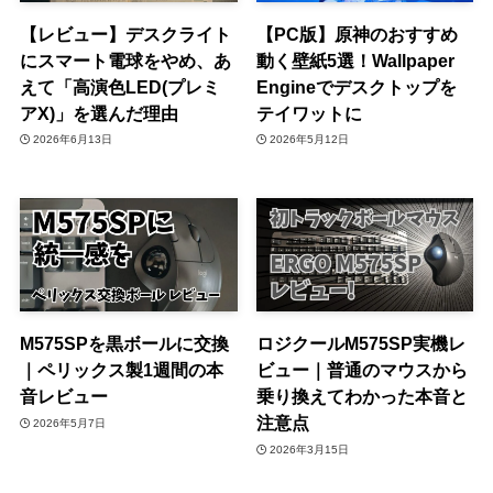
【レビュー】デスクライト
【PC版】原神のおすすめ
にスマート電球をやめ、あ
動く壁紙5選！Wallpaper
えて「高演色LED(プレミ
Engineでデスクトップを
アX)」を選んだ理由
テイワットに
2026年6月13日
2026年5月12日
M575SPを黒ボールに交換
ロジクールM575SP実機レ
｜ペリックス製1週間の本
ビュー｜普通のマウスから
音レビュー
乗り換えてわかった本音と
注意点
2026年5月7日
2026年3月15日