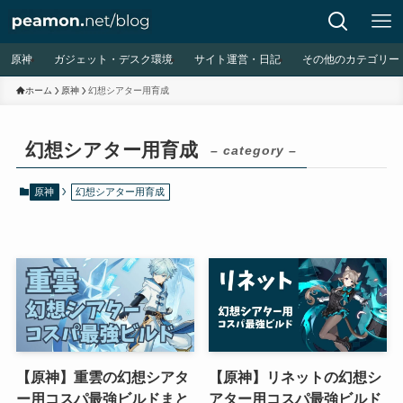
原神
ガジェット・デスク環境
サイト運営・日記
その他のカテゴリー
ホーム
原神
幻想シアター用育成
幻想シアター用育成
– category –
原神
幻想シアター用育成
【原神】重雲の幻想シアタ
【原神】リネットの幻想シ
ー用コスパ最強ビルドまと
アター用コスパ最強ビルド