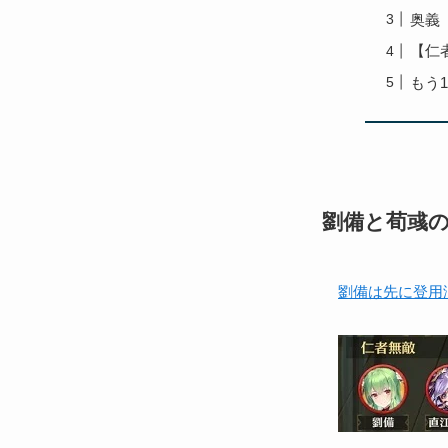
奥義
【仁
もう
劉備と荀彧
劉備は先に登用