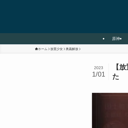
原神
ホーム
放置少女
奥義解放
【放
2023
1/01
た