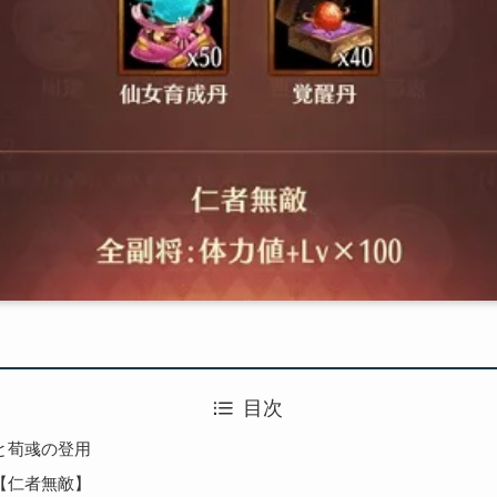
目次
と荀彧の登用
【仁者無敵】