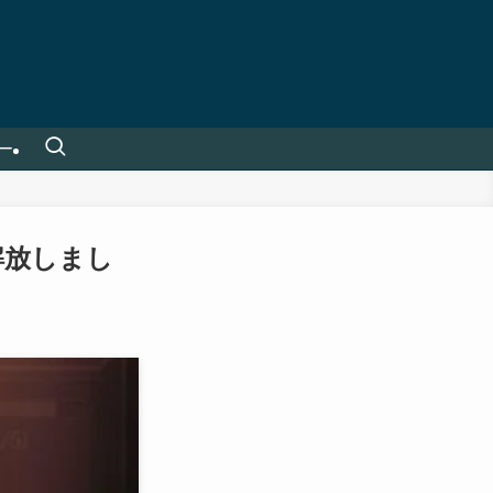
ー
解放しまし