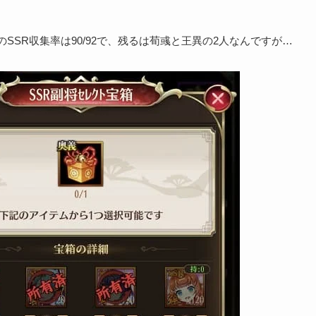
SSR収集率は90/92で、残るは荀彧と王異の2人なんですが…