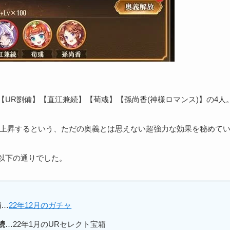
【UR劉備】【直江兼続】【荀彧】【孫尚香(神様ロマンス)】の4人
体力が上昇するという、ただの奥義とは思えない超強力な効果を秘めて
以下の通りでした。
備
…
22年12月のガチャ
続
…22年1月のURセレクト宝箱