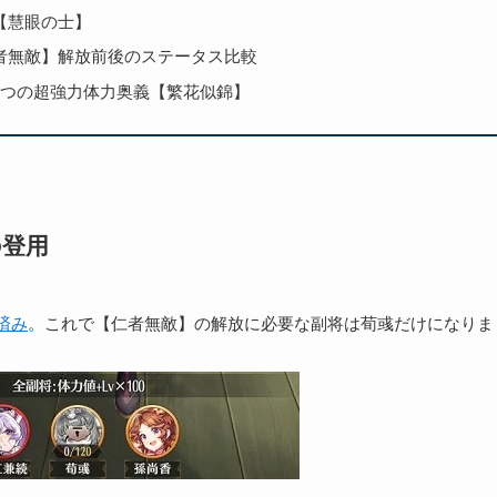
【慧眼の士】
者無敵】解放前後のステータス比較
1つの超強力体力奥義【繁花似錦】
の登用
済み
。これで【仁者無敵】の解放に必要な副将は荀彧だけになりま