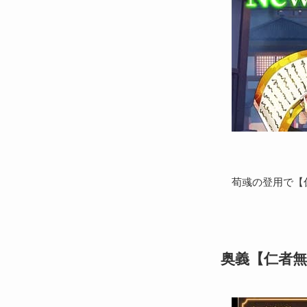
荀彧の登用で【
奥義【仁者無