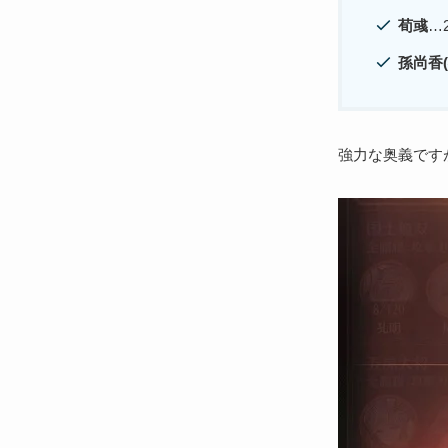
荀彧
…
孫尚香
強力な奥義です