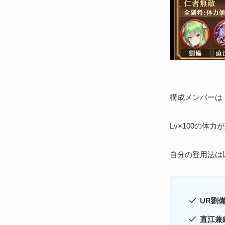
構成メンバーは
Lv×100の
自分の登用法は
UR劉
直江兼