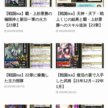
【戦国ixa】覇・上杉景勝の
【戦国ixa】天神・天下・戦
極限枠と新旧一軍の火力
上くじの結果と覇・上杉景
【23章】
勝へのスキル追加【23章】
2022年3月5日
2022年3月3日
【戦国ixa】22章に稼働し
【戦国ixa】復活の宴で入手
た主力部隊
した武将【21年12月～22年
1月】
2022年1月27日
2022年1月21日