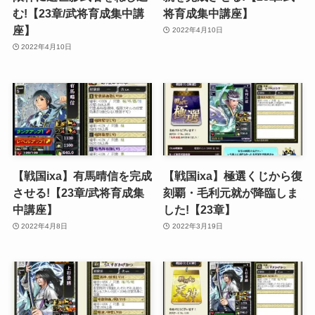
む!【23章/武将育成集中講
将育成集中講座】
座】
2022年4月10日
2022年4月10日
【戦国ixa】有馬晴信を完成
【戦国ixa】極選くじから復
させる!【23章/武将育成集
刻覇・毛利元就が降臨しま
中講座】
した!【23章】
2022年4月8日
2022年3月19日