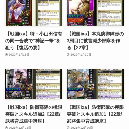
【戦国ixa】特・小山田信有
【戦国ixa】本丸防御陣形の
の同一合成で”神記一筆”を
3列目に被害減少部隊を作
狙う【復活の宴】
る【22章】
2022年1月13日
2022年1月10日
【戦国ixa】防衛部隊の極限
【戦国ixa】防衛部隊の極限
突破とスキル追加2【22章/
突破とスキル追加1【22章/
武将育成集中講座】
武将集中育成講座】
2021年12月23日
2021年12月20日