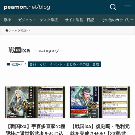
原神
ガジェット・デスク環境
サイト運営・日記
その他のカテゴリー
ホーム
戦国ixa
戦国ixa
– category –
戦国ixa
合戦・くじ
イベント・まとめ・その他
合成
【戦国ixa】宇喜多直家の極
【戦国ixa】復刻覇・毛利元
限枠に遁世影武者をねじ込
就を完成させる!【23章/武