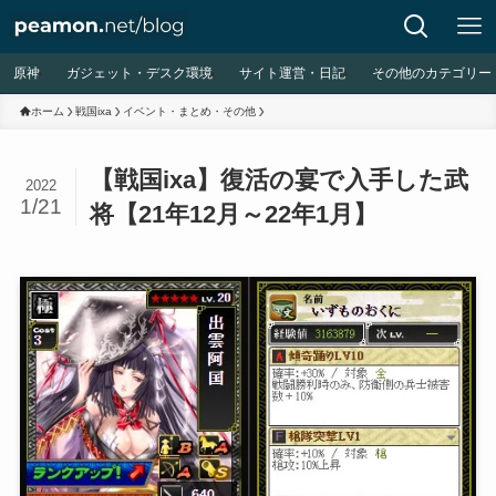
原神
ガジェット・デスク環境
サイト運営・日記
その他のカテゴリー
ホーム
戦国ixa
イベント・まとめ・その他
【戦国ixa】復活の宴で入手した武
2022
1/21
将【21年12月～22年1月】