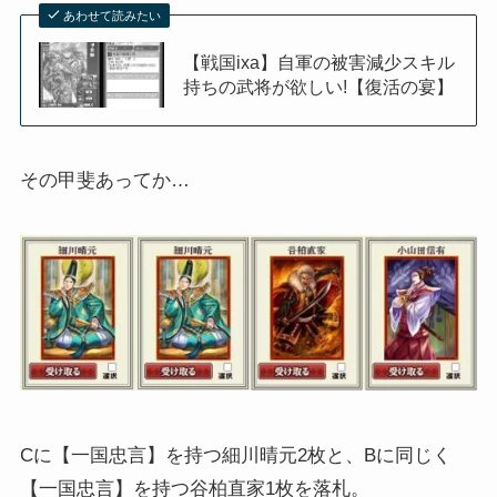
あわせて読みたい
【戦国ixa】自軍の被害減少スキル
持ちの武将が欲しい!【復活の宴】
その甲斐あってか…
Cに【一国忠言】を持つ細川晴元2枚と、Bに同じく
【一国忠言】を持つ谷柏直家1枚を落札。