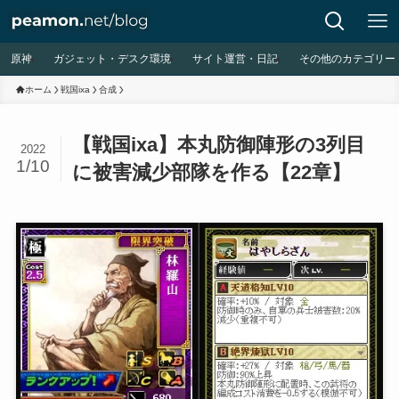
原神
ガジェット・デスク環境
サイト運営・日記
その他のカテゴリー
ホーム
戦国ixa
合成
【戦国ixa】本丸防御陣形の3列目
2022
1/10
に被害減少部隊を作る【22章】