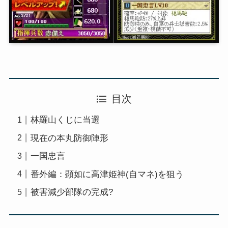
目次
林羅山くじに当選
現在の本丸防御陣形
一国忠言
番外編：顕如に高津姫神(自マネ)を狙う
被害減少部隊の完成?