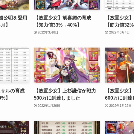
趙公明を登用
【放置少女】胡喜媚の育成
【放置少女】
3月】
【知力値33%→40%】
【筋力値32%
2022年3月8日
2022年3月4日
エサルの育成
【放置少女】上杉謙信が戦力
【放置少女】
0%】
500万に到達しました
600万に到
2022年1月26日
2022年1月22日