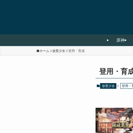
原神
ホーム
放置少女
登用・育成
登用・育
放置少女
登用・