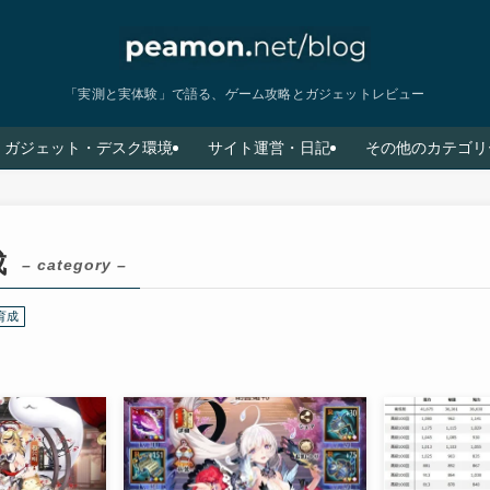
「実測と実体験」で語る、ゲーム攻略とガジェットレビュー
ガジェット・デスク環境
サイト運営・日記
その他のカテゴリ
成
– category –
育成