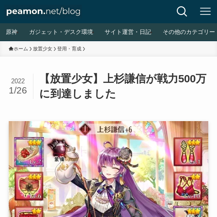
原神
ガジェット・デスク環境
サイト運営・日記
その他のカテゴリー
ホーム
放置少女
登用・育成
【放置少女】上杉謙信が戦力500万
2022
1/26
に到達しました