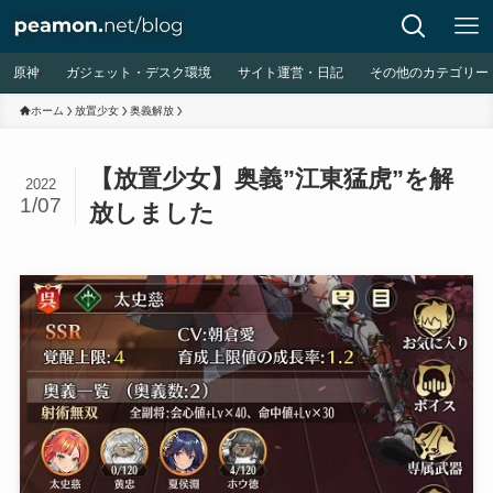
原神
ガジェット・デスク環境
サイト運営・日記
その他のカテゴリー
ホーム
放置少女
奥義解放
【放置少女】奥義”江東猛虎”を解
2022
1/07
放しました