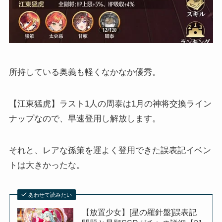
所持している奥義も軽くなかなか優秀。
【江東猛虎】ラスト1人の周泰は1月の神将交換ライン
ナップなので、早速登用し解放します。
それと、レアな孫策を運よく登用できた誤表記イベン
トは大きかったな。
あわせて読みたい
【放置少女】[星の羅針盤]誤表記