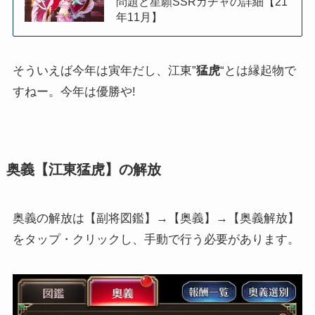
問題と星願SSRガチャの詳細【21
年11月】
そういえば今年は寅年だし、江東”
猛虎
“とは縁起物で
すねー。今年は優勝や!
奥義【江東猛虎】の解放
奥義の解放は【副将図鑑】→【奥義】→【奥義解放】
をタップ・クリックし、手動で行う必要があります。