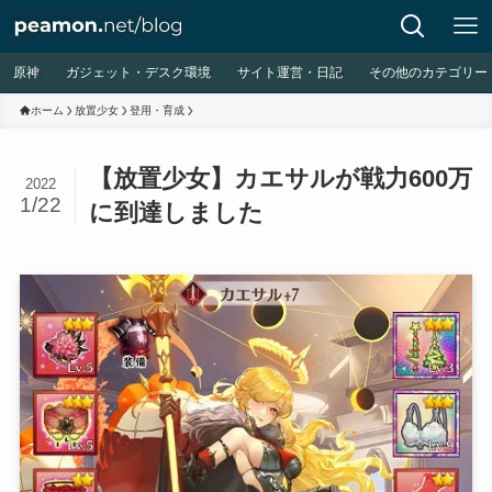
原神
ガジェット・デスク環境
サイト運営・日記
その他のカテゴリー
ホーム
放置少女
登用・育成
【放置少女】カエサルが戦力600万
2022
1/22
に到達しました