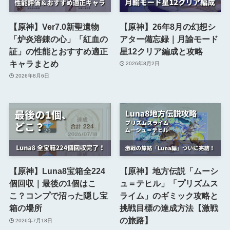
【原神】Ver7.0新聖遺物
【原神】26年8月の幻想シ
「炉炎溶錬の心」「紅血の
アター備忘録｜月諭モード
証」の性能とおすすめ適正
星12クリア編成と攻略
キャラまとめ
2026年8月2日
2026年8月6日
【原神】Luna8宝箱全224
【原神】地方伝説「ムーシ
個回収｜最後の1個はこ
ュ＝テヒル」「プリズムス
こ？コンプで沼った隠し宝
ライム」のギミック攻略と
箱の場所
挑戦目標の達成方法【激戦
の旅路】
2026年7月18日