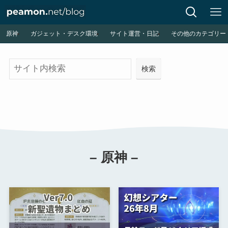
原神
ガジェット・デスク環境
サイト運営・日記
その他のカテゴリー
検
検索
索
– 原神 –