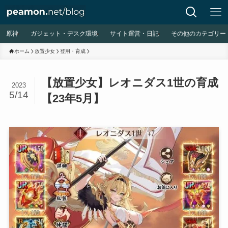
原神
ガジェット・デスク環境
サイト運営・日記
その他のカテゴリー
ホーム
放置少女
登用・育成
【放置少女】レオニダス1世の育成
2023
5/14
【23年5月】