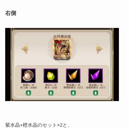
右側
紫水晶+橙水晶のセット×2と、