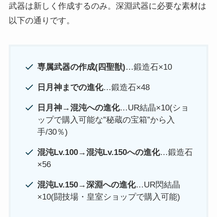
武器は新しく作成するのみ。深淵武器に必要な素材は
以下の通りです。
専属武器の作成(四聖獣)
…鍛造石×10
日月神までの進化
…鍛造石×48
日月神→混沌への進化
…UR結晶×10(ショ
ップで購入可能な”秘蔵の宝箱”から入
手/30％)
混沌Lv.100→混沌Lv.150への進化
…鍛造石
×56
混沌Lv.150→深淵への進化
…UR閃結晶
×10(闘技場・皇室ショップで購入可能)