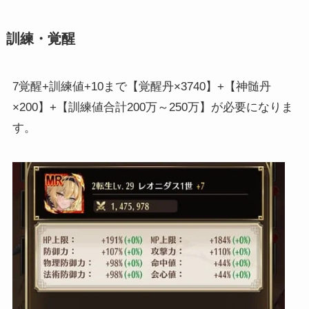
訓練・覚醒
7覚醒+訓練値+10まで【覚醒丹×3740】+【神髄丹
×200】+【訓練値合計200万～250万】が必要になりま
す。