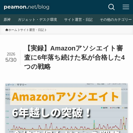
原神
ガジェット・デスク環境
サイト運営・日記
その他のカテゴリー
ホーム
サイト運営・日記
【実録】Amazonアソシエイト審
2026
査に6年落ち続けた私が合格した4
5/30
つの戦略