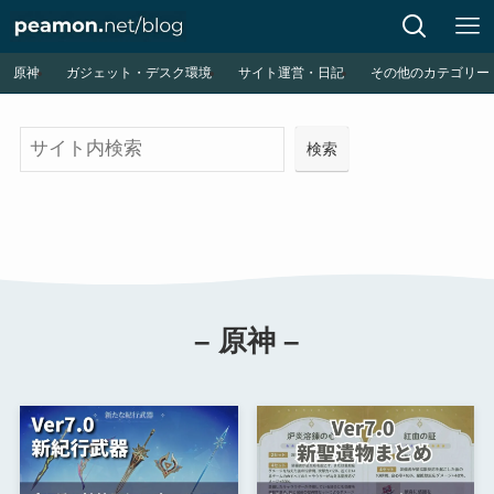
原神
ガジェット・デスク環境
サイト運営・日記
その他のカテゴリー
検
検索
索
– 原神 –