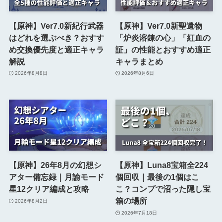
【原神】Ver7.0新紀行武器
【原神】Ver7.0新聖遺物
はどれを選ぶべき？おすす
「炉炎溶錬の心」「紅血の
め交換優先度と適正キャラ
証」の性能とおすすめ適正
解説
キャラまとめ
2026年8月8日
2026年8月6日
【原神】26年8月の幻想シ
【原神】Luna8宝箱全224
アター備忘録｜月諭モード
個回収｜最後の1個はこ
星12クリア編成と攻略
こ？コンプで沼った隠し宝
箱の場所
2026年8月2日
2026年7月18日