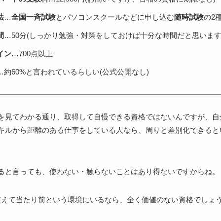
法
…
全国一斉試験
とパソコンスクールなどに申し込む
随時試験
の2
間
…50分(しっかり勉強・対策をしておけば十分な時間だと思います
イン
…700点以上
…約60%と言われているらしい(公式公開なし)
を見てわかる通り、取得して自慢できる資格ではないんですが、自分み
キルから距離のある仕事をしている人なら、周りと差別化できると
。
ると言っても、使わない・触らないことはあり得ないですからね。
lを使えて当たり前という環境にいるなら、全く価値のない資格でしょ