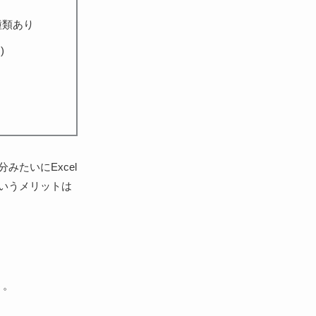
種類あり
)
たいにExcel
いうメリットは
う。