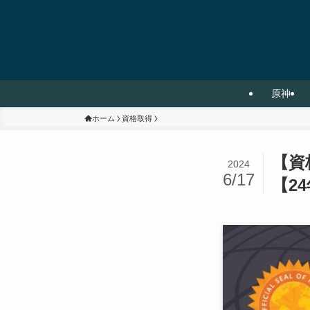
原神
ホーム
資格取得
【資
2024
6/17
【2