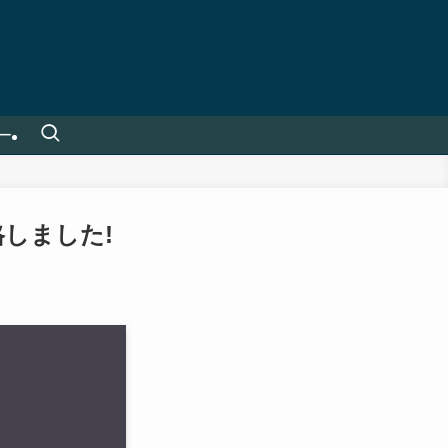
ー
合格しました!