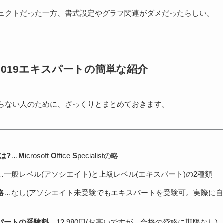
ェクトだった一方、書式設定やグラフ関連がダメだったらしい。
el 2019エキスパートの簡単な紹介
らない人のために、ざっくりとまとめておきます。
は?
…
M
icrosoft
O
ffice
S
pecialistの略
…一般レベル(アソシエイト)と上級レベル(エキスパート)の2種類
格
…なし(アソシエイト未受験でもエキスパートを受験可。実際に
パートの受験料
…12,980円(お高いですが、合格の資格に期限なし)