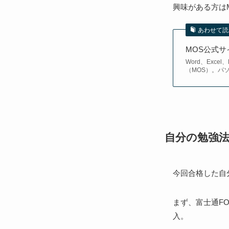
興味がある方は
あわせて読
MOS公式サ
Word、Exc
（MOS）。パ
自分の勉強
今回合格した自
まず、富士通FOMの
入。