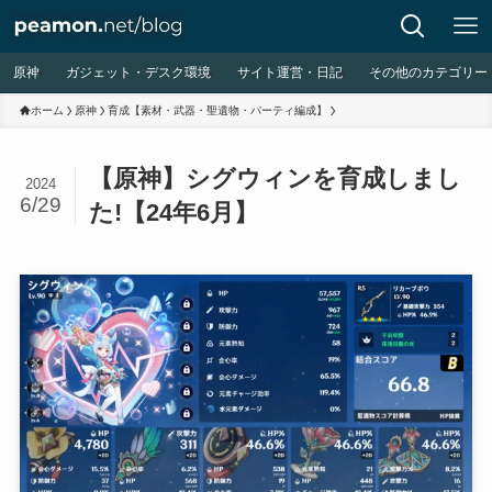
原神
ガジェット・デスク環境
サイト運営・日記
その他のカテゴリー
ホーム
原神
育成【素材・武器・聖遺物・パーティ編成】
【原神】シグウィンを育成しまし
2024
6/29
た!【24年6月】