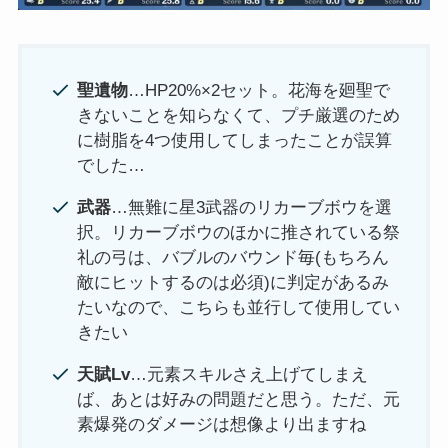
聖遺物
…HP20%×2セット。花海を廻聖で
きないことを知らなくて、プチ厳選のため
に樹脂を4つ使用してしまったことが誤算
でした…
武器
…無難に星3武器のリカーブボウを選
択。リカーブボウのほかに推されている祭
礼の弓は、バブルのバウンド毎(もちろん
敵にヒットするのは必須)に判定があるみ
たいなので、こちらも並行して使用してい
きたい
天賦Lv
…元素スキルさえ上げてしまえ
ば、あとは好みの問題だと思う。ただ、元
素爆発のダメージは想像より出ますね