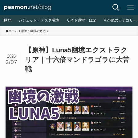
原神
ガジェット・デスク環境
サイト運営・日記
その他のカテゴリー
ホーム
原神
幽境の激戦
【原神】Luna5幽境エクストラク
2026
リア｜十六倍マンドラゴラに大苦
3/07
戦