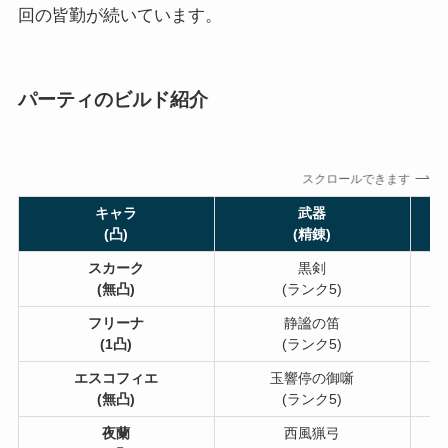
回の皆勤が続いています。
パーティのビルド紹介
スクロールできます
キャラ
武器
(凸)
(精錬)
スカーク
黒剣
(無凸)
(ランク5)
フリーナ
静謐の笛
(1凸)
(ランク5)
エスコフィエ
玉響停の御噺
(無凸)
(ランク5)
夜蘭
西風猟弓