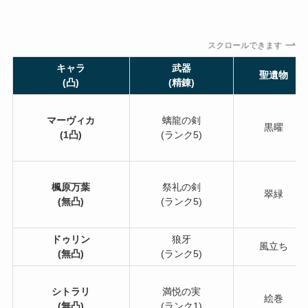
スクロールできます
キャラ
武器
聖遺物
(凸)
(精錬)
マーヴィカ
螭龍の剣
黒曜
(1凸)
(ランク5)
楓原万葉
祭礼の剣
翠緑
(無凸)
(ランク5)
ドゥリン
狼牙
風立ち
(無凸)
(ランク5)
シトラリ
満悦の実
絵巻
(無凸)
(ランク1)