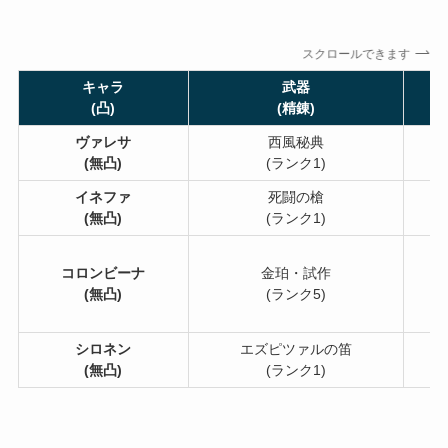
スクロールできます
キャラ
武器
聖
(凸)
(精錬)
ヴァレサ
西風秘典
長
(無凸)
(ランク1)
イネファ
死闘の槍
暁
(無凸)
(ランク1)
コロンビーナ
金珀・試作
月
(無凸)
(ランク5)
シロネン
エズピツァルの笛
(無凸)
(ランク1)