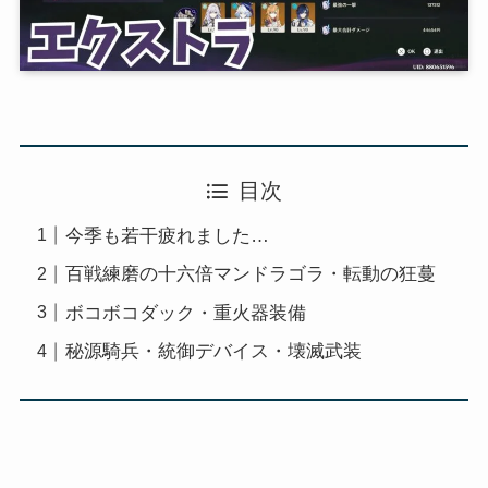
目次
今季も若干疲れました…
百戦練磨の十六倍マンドラゴラ・転動の狂蔓
ボコボコダック・重火器装備
秘源騎兵・統御デバイス・壊滅武装