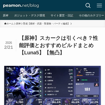
原神
ガジェット・デスク環境
サイト運営・日記
その他のカテゴリー
ホーム
原神
育成【素材・武器・聖遺物・パーティ編成】
【原神】スカークは引くべき？性
2026
能評価とおすすめビルドまとめ
2/21
【Luna5】【無凸】