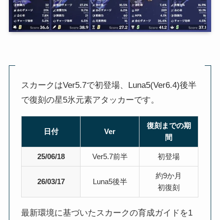
スカークはVer5.7で初登場、Luna5(Ver6.4)後半
で復刻の星5氷元素アタッカーです。
復刻までの期
日付
Ver
間
25/06/18
Ver5.7前半
初登場
約9か月
26/03/17
Luna5後半
初復刻
最新環境に基づいたスカークの育成ガイドを1