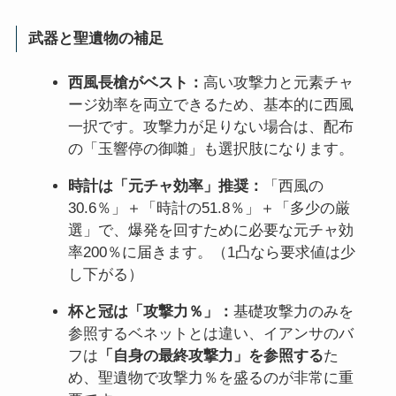
武器と聖遺物の補足
西風長槍がベスト：
高い攻撃力と元素チャ
ージ効率を両立できるため、基本的に西風
一択です。攻撃力が足りない場合は、配布
の「玉響停の御囃」も選択肢になります。
時計は「元チャ効率」推奨：
「西風の
30.6％」＋「時計の51.8％」＋「多少の厳
選」で、爆発を回すために必要な元チャ効
率200％に届きます。（1凸なら要求値は少
し下がる）
杯と冠は「攻撃力％」：
基礎攻撃力のみを
参照するベネットとは違い、イアンサのバ
フは
「自身の最終攻撃力」を参照する
た
め、聖遺物で攻撃力％を盛るのが非常に重