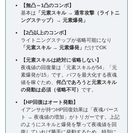
【無凸～1凸のコンボ】
基本は
「元素スキル → 通常攻撃（ライトニ
ングステップ）→ 元素爆発」
【2凸以上のコンボ】
ライトニングステップが省略可能になり
「元素スキル → 元素爆発」
だけでOK
【元素スキルは絶対に省略しない】
夜魂値の回復量は「元素スキルが54」「元
素爆発が15」です。バフを最大化する夜魂
値を稼ぐため、
何凸であろうと元素スキル
の発動は必須（省略不可）
です。
【HP回復はオート発動】
イアンサが持つHP回復効果は「夜魂バース
ト → 夜魂値の増加」がトリガーです。上記
のようにスキルと爆発を撃って夜魂値を回
復していれば勝手に発動するため、特別に