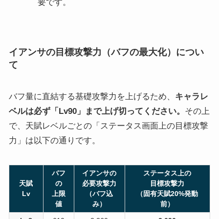
要です。
イアンサの目標攻撃力（バフの最大化）につい
て
バフ量に直結する基礎攻撃力を上げるため、
キャラレ
ベルは必ず「Lv90」まで上げ切ってください。
その上
で、天賦レベルごとの「ステータス画面上の目標攻撃
力」は以下の通りです。
バフ
イアンサの
ステータス上の
天賦
の
必要攻撃力
目標攻撃力
Lv
上限
（バフ込
（固有天賦20%発動
値
み）
前）