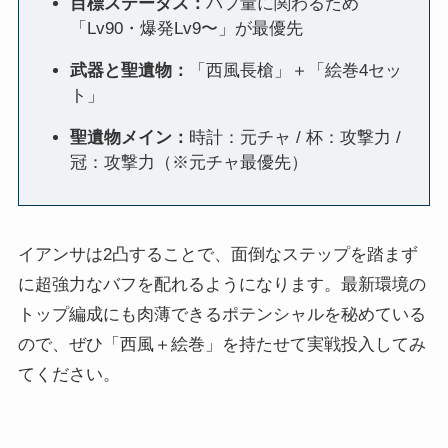
目標ステータス：
バフ量に関わるため
「Lv90・爆発Lv9〜」が最優先
武器と聖遺物：
「西風長槍」＋「絵巻4セッ
ト」
聖遺物メイン：
時計：元チャ / 杯：攻撃力 /
冠：攻撃力（※元チャ最優先）
イアンサは2凸することで、面倒なステップを踏まず
に超強力なバフを配れるようになります。最新環境の
トップ編成にも肉薄できるポテンシャルを秘めている
ので、ぜひ「西風＋絵巻」を持たせて実戦投入してみ
てください。