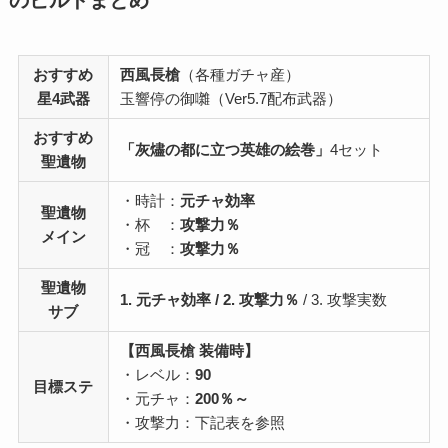
のビルドまとめ
おすすめ
西風長槍
（各種ガチャ産）
星4武器
玉響停の御囃（Ver5.7配布武器）
おすすめ
「灰燼の都に立つ英雄の絵巻」
4セット
聖遺物
・時計：
元チャ効率
聖遺物
・杯 ：
攻撃力％
メイン
・冠 ：
攻撃力％
聖遺物
1. 元チャ効率 / 2. 攻撃力％
/ 3. 攻撃実数
サブ
【西風長槍 装備時】
・レベル：
90
目標ステ
・元チャ：
200％～
・攻撃力：下記表を参照