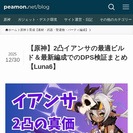
原神
ガジェット・デスク環境
サイト運営・日記
その他のカテゴリー
ホーム
原神
育成【素材・武器・聖遺物・パーティ編成】
【原神】2凸イアンサの最適ビル
2025
ド＆最新編成でのDPS検証まとめ
12/30
【Luna6】