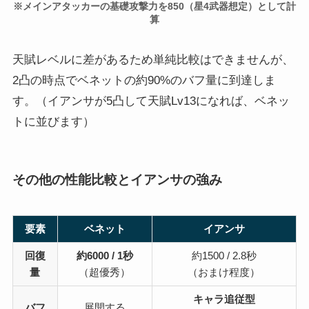
※メインアタッカーの基礎攻撃力を850（星4武器想定）として計
算
天賦レベルに差があるため単純比較はできませんが、
2凸の時点でベネットの約90%のバフ量に到達しま
す。（イアンサが5凸して天賦Lv13になれば、ベネッ
トに並びます）
その他の性能比較とイアンサの強み
要素
ベネット
イアンサ
回復
約6000 / 1秒
約1500 / 2.8秒
量
（超優秀）
（おまけ程度）
キャラ追従型
バフ
展開する