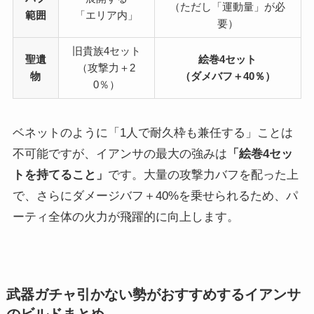
（ただし「運動量」が必
範囲
「エリア内」
要）
旧貴族4セット
聖遺
絵巻4セット
（攻撃力＋2
物
（ダメバフ＋40％）
0％）
ベネットのように「1人で耐久枠も兼任する」ことは
不可能ですが、イアンサの最大の強みは
「絵巻4セッ
トを持てること」
です。大量の攻撃力バフを配った上
で、さらにダメージバフ＋40%を乗せられるため、パ
ーティ全体の火力が飛躍的に向上します。
武器ガチャ引かない勢がおすすめするイアンサ