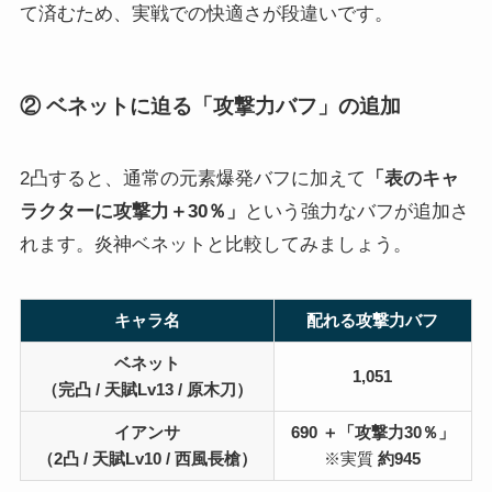
て済むため、実戦での快適さが段違いです。
② ベネットに迫る「攻撃力バフ」の追加
2凸すると、通常の元素爆発バフに加えて
「表のキャ
ラクターに攻撃力＋30％」
という強力なバフが追加さ
れます。炎神ベネットと比較してみましょう。
キャラ名
配れる攻撃力バフ
ベネット
1,051
（完凸 / 天賦Lv13 / 原木刀）
イアンサ
690 ＋「攻撃力30％」
（2凸 / 天賦Lv10 / 西風長槍）
※実質
約945