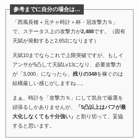
参考までに自分の場合は…
「西風長槍＋元チャ時計＋杯・冠攻撃力％」
で、ステータス上の攻撃力が
2,488
です。（固有
天賦が発動すると2,652になります）
天賦10までならこれで上限突破ですが、もしイ
アンサが5凸して天賦Lv13になり、必要攻撃力
が「3,000」になったら、
残りの348
を稼ぐのは
結構厳しい感じがしますね…。
まぁ、時計を「攻撃力％」にして気合で厳選を
頑張るしかありませんが、
「5凸以上はバフが最
大化しなくても十分強い」
と割り切って、妥協
すると思います。