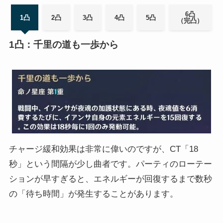
6凸
1凸
2凸
3凸
4凸
5凸
（完凸）
1凸：千里の道も一歩から
チャージ緩和効果は非常に偉いのですが、CT「18
秒」という間隔が少し曲者です。パーティのローテー
ションが早すぎると、エネルギーが回復するまで数秒
の「待ち時間」が発生することがあります。