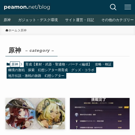
原神
ガジェット・デスク環境
サイト運営・日記
その他のカテゴリー
ホーム
原神
原神
– category –
原神
育成【素材・武器・聖遺物・パーティ編成】
攻略・検証
幽境の激戦
探索
幻想シアター用育成
グッズ・コラボ
地方伝説・激戦の旅路
幻想シアター