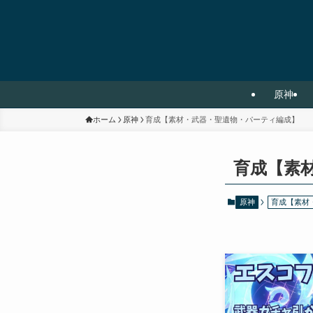
原神
ホーム
原神
育成【素材・武器・聖遺物・パーティ編成】
育成【素
原神
育成【素材