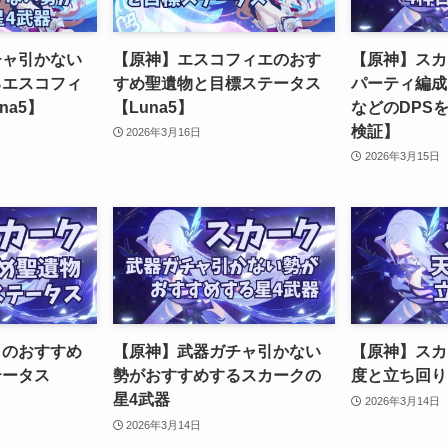
チャ引かない
【原神】エスコフィエのおす
【原神】スカ
るエスコフィ
すめ聖遺物と目標ステータス
パーティ編成
na5】
【Luna5】
などのDPS
検証】
2026年3月16日
2026年3月15日
クのおすすめ
【原神】武器ガチャ引かない
【原神】スカ
テータス
勢がおすすめするスカークの
度と立ち回り【
星4武器
2026年3月14日
2026年3月14日