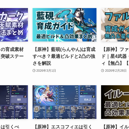
クの育成素材
【原神】藍硯(らんやん)は育成
【原神】ファ
【突破ステー
すべき？最適ビルドと2凸の強
ド｜星4武器
さを解説
ィ【無凸】【L
2026年3月1日
2026年2月28日
クは引くべ
【原神】エスコフィエは引く
【原神】イル