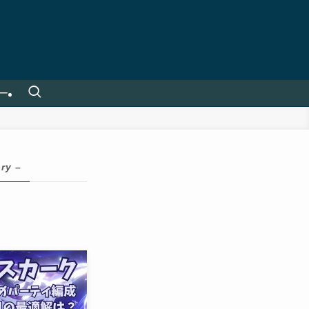
ー
ry –