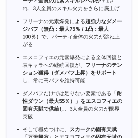
ーティ全員の元素スキルレベルが＋1
さ
れ、3人全員のスキル火力をさらに底上げ
フリーナの元素爆発による
超強力なダメー
ジバフ（無凸：最大75％ / 1凸：最大
100％）
で、パーティ全体の火力が跳ね上
がる
エスコフィエの元素爆発による全体回復と
表キャラへの継続回復が、
フリーナのテン
ション獲得（ダメバフ上昇）をサポート
し、常に高バフを維持可能
ダメバフだけでは足りない要素である
「耐
性ダウン（最大55％）」をエスコフィエの
固有天賦で供給
し、3人全員の火力が限界
突破
そして極めつけに、
スカークの固有天賦
「万流帰寂」とエスコフィエの固有天賦の