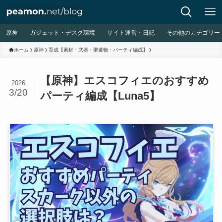
原神
ガジェット・デスク環境
サイト運営・日記
その他のカテゴリー
ホーム
原神
育成【素材・武器・聖遺物・パーティ編成】
【原神】エスコフィエのおすすめ
2026
3/20
パーティ編成【Luna5】