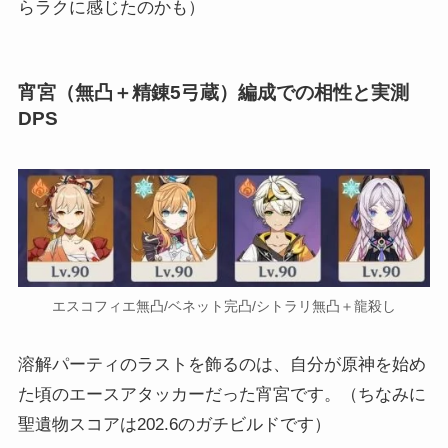
らラクに感じたのかも）
宵宮（無凸＋精錬5弓蔵）編成での相性と実測
DPS
エスコフィエ無凸/ベネット完凸/シトラリ無凸＋龍殺し
溶解パーティのラストを飾るのは、自分が原神を始め
た頃のエースアタッカーだった宵宮です。（ちなみに
聖遺物スコアは202.6のガチビルドです）