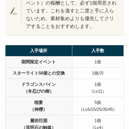
ベント）の報酬として、必ず1個用意され
ています。これを逃すと二度と手に入ら
ないため、素材集めよりも優先してクリ
アすることをおすすめします。
入手場所
入手数
期間限定イベント
1個
スターライト50個との交換
1個/月
ドラゴンスパイン
1個
（冬忍びの樹）
（Lv11）
稲妻
5個
（神櫻）
（Lv5/15/25/35/45）
層岩巨淵
1個
（流明石の触媒）
（Lv4）