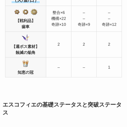
（火/金/日）
整合×6
–
–
機構×22
–
–
【戦利品】
奇跡×10
奇跡×9
奇跡×12
歯車
2
2
2
【週ボス素材】
蝕滅の焔角
–
–
1
知恵の冠
エスコフィエの基礎ステータスと突破ステータ
ス