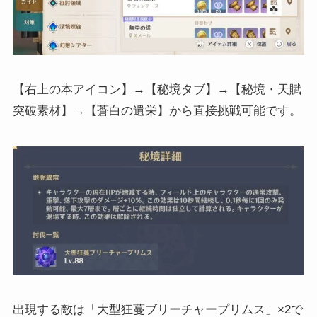
【右上の本アイコン】→【秘境タブ】→【秘境・天賦
突破素材】→【蒼白の遺栄】から直接挑戦可能です。
出現する敵は「大型狂蔓ブリーチャープリムス」×2で