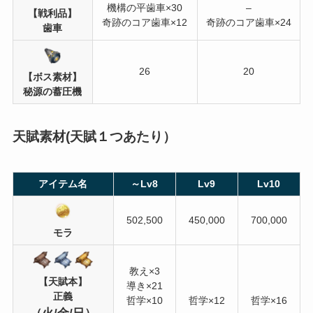
機構の平歯車×30
–
【戦利品】
奇跡のコア歯車×12
奇跡のコア歯車×24
歯車
26
20
【ボス素材】
秘源の蓄圧機
天賦素材(天賦１つあたり）
アイテム名
～Lv8
Lv9
Lv10
502,500
450,000
700,000
モラ
教え×3
【天賦本】
導き×21
正義
哲学×10
哲学×12
哲学×16