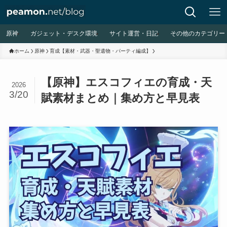
原神
ガジェット・デスク環境
サイト運営・日記
その他のカテゴリー
ホーム
原神
育成【素材・武器・聖遺物・パーティ編成】
【原神】エスコフィエの育成・天
2026
3/20
賦素材まとめ｜集め方と早見表