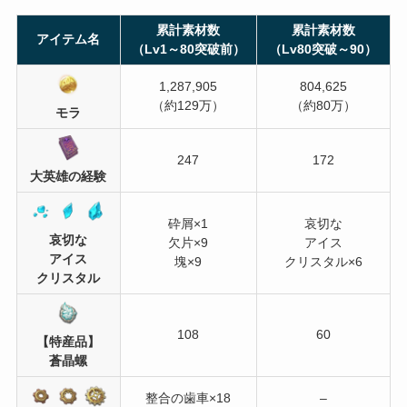
累計素材数
累計素材数
アイテム名
（Lv1～80突破前）
（Lv80突破～90）
1,287,905
804,625
（約129万）
（約80万）
モラ
247
172
大英雄の経験
砕屑×1
哀切な
哀切な
欠片×9
アイス
アイス
塊×9
クリスタル×6
クリスタル
108
60
【特産品】
蒼晶螺
整合の歯車×18
–