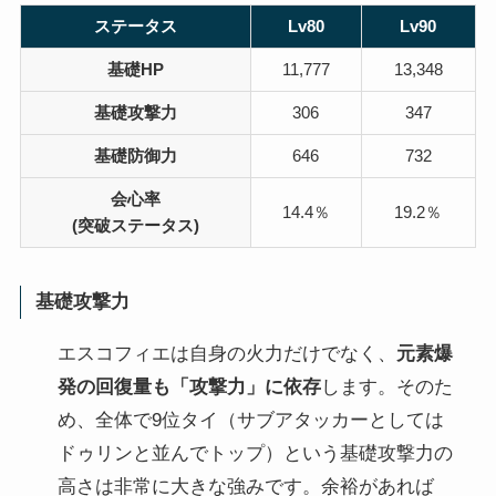
ステータス
Lv80
Lv90
基礎HP
11,777
13,348
基礎攻撃力
306
347
基礎防御力
646
732
会心率
14.4％
19.2％
(突破ステータス)
基礎攻撃力
エスコフィエは自身の火力だけでなく、
元素爆
発の回復量も「攻撃力」に依存
します。そのた
め、全体で9位タイ（サブアタッカーとしては
ドゥリンと並んでトップ）という基礎攻撃力の
高さは非常に大きな強みです。余裕があれば