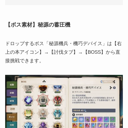
【ボス素材】秘源の蓄圧機
ドロップするボス「秘源機兵・機巧デバイス」は【右
上の本アイコン】→【討伐タブ】→【BOSS】から直
接挑戦できます。