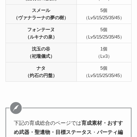
スメール
5個
（ヴァナラーナの夢の樹）
（Lv5/15/25/35/45）
フォンテーヌ
5個
（ルキナの泉）
（Lv5/15/25/35/45）
沈玉の谷
1個
（祀瓏儀式）
（Lv3）
ナタ
5個
（灼石の円盤）
（Lv5/15/25/35/45）
下記の育成総合のページでは
育成素材・おすす
め武器・聖遺物・目標ステータス
・
パーティ編