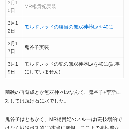
3月1
MR楊貴妃実装
0日
3月1
モルドレッドの腰当の無双神器Lvを40に
2日
3月1
鬼谷子実装
7日
3月1
モルドレッドの兜の無双神器Lvを40に(記事
9日
にしていません)
商鞅の再育成とか無双神器Lvなんて、鬼谷子+李斯に
対しては焼け石に水でした。
鬼谷子はともかく、MR楊貴妃のスルーは(闘技場的で
はなく戦役ボス的に)本当に痛恨。ここまで高性能な