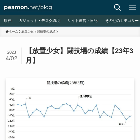
原神
ガジェット・デスク環境
サイト運営・日記
その他のカテゴリー
ホーム
放置少女
闘技場の成績
【放置少女】闘技場の成績【23年3
2023
4/02
月】