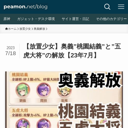
原神
ガジェット・デスク環境
サイト運営・日記
その他のカテゴリー
ホーム
放置少女
奥義解放
【放置少女】奥義”桃園結義”と”五
2023
7/18
虎大将”の解放【23年7月】