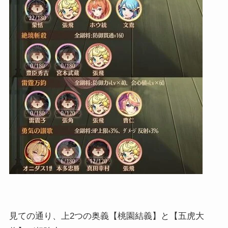
見ての通り、上2つの奥義【桃園結義】と【五虎大