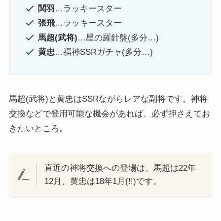
関羽
…ラッキースター
張飛
…ラッキースター
馬超(武将)
…星の羅針盤(多分…)
黄忠
…福神SSRガチャ(多分…)
馬超(武将)と黄忠はSSRながらレアな副将です。神将
交換などで登用可能な機会があれば、必ず押さえてお
きたいところ。
直近の神将交換への登場は、馬超は22年
12月、黄忠は18年1月(!!)です。