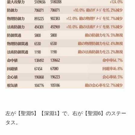
左が【聖淵5】【深淵1】で、右が【聖淵6】のステー
タス。