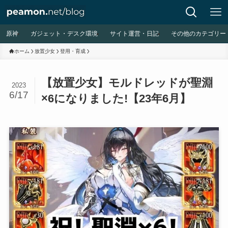
原神
ガジェット・デスク環境
サイト運営・日記
その他のカテゴリー
ホーム
放置少女
登用・育成
【放置少女】モルドレッドが聖淵
2023
6/17
×6になりました!【23年6月】