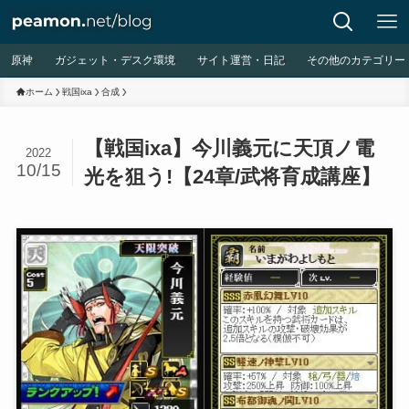
原神
ガジェット・デスク環境
サイト運営・日記
その他のカテゴリー
ホーム
戦国ixa
合成
【戦国ixa】今川義元に天頂ノ電
2022
10/15
光を狙う!【24章/武将育成講座】