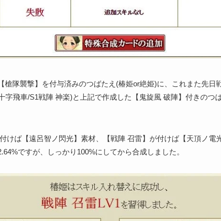
【槍隊襲撃】を付与済みのつばたえ(椿姫or絶姫)に、これまた先日
十字飛車/S1戦陣 神楽)と上記で作成した【鬼旋風 破陣】付きのつ
が付けば【遠呂智ノ閃光】素材、【戦陣 召雷】が付けば【天頂ノ電
.64%ですが、しっかり100%にしてから合成しました。