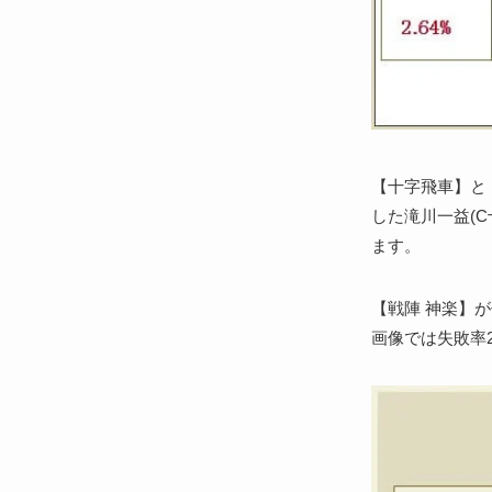
【十字飛車】と
した滝川一益(C
ます。
【戦陣 神楽】
画像では失敗率2