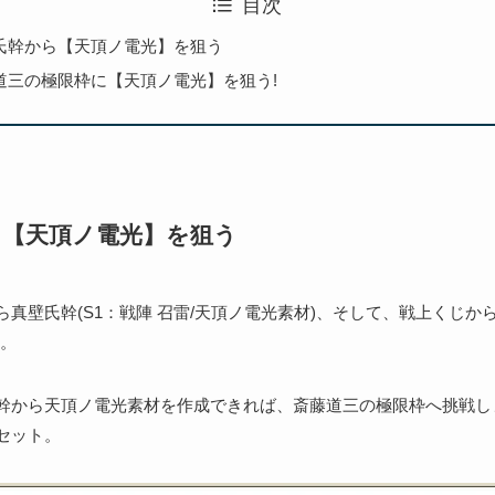
目次
氏幹から【天頂ノ電光】を狙う
道三の極限枠に【天頂ノ電光】を狙う!
ら【天頂ノ電光】を狙う
真壁氏幹(S1：戦陣 召雷/天頂ノ電光素材)、そして、戦上くじか
臨。
幹から天頂ノ電光素材を作成できれば、斎藤道三の極限枠へ挑戦し
セット。