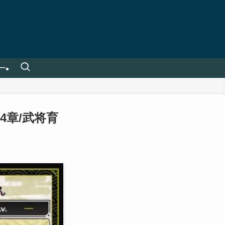
ー
4章/武将育