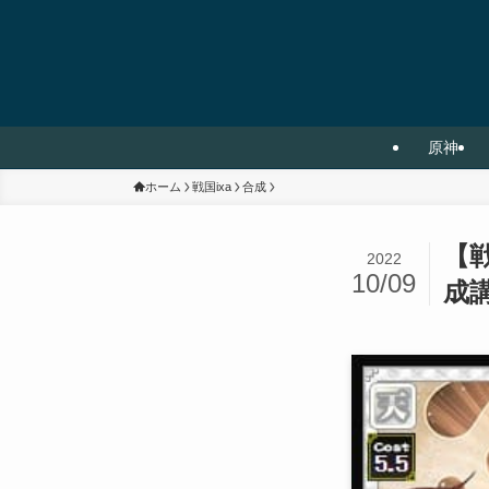
原神
ホーム
戦国ixa
合成
【戦
2022
10/09
成