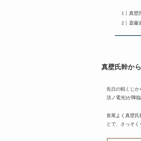
真壁
斎藤
真壁氏幹か
先日の戦くじから
頂ノ電光)が降
首尾よく真壁氏
とで、さっそく