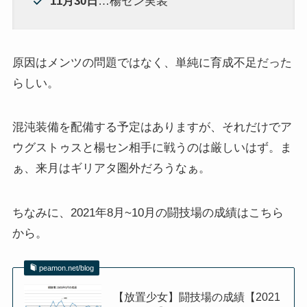
11月30日
…楊セン実装
原因はメンツの問題ではなく、単純に育成不足だった
らしい。
混沌装備を配備する予定はありますが、それだけでア
ウグストゥスと楊セン相手に戦うのは厳しいはず。ま
ぁ、来月はギリアタ圏外だろうなぁ。
ちなみに、2021年8月~10月の闘技場の成績はこちら
から。
peamon.net/blog
【放置少女】闘技場の成績【2021