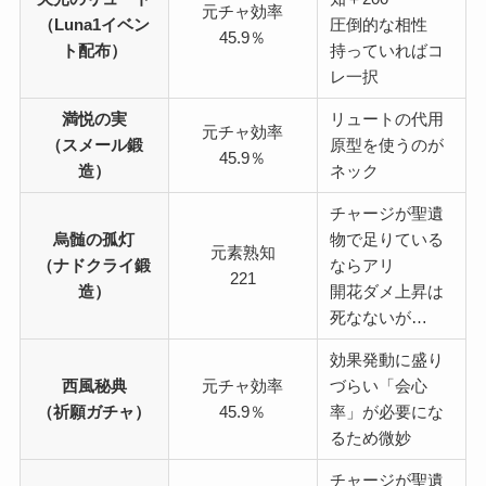
元チャ効率
（Luna1イベン
圧倒的な相性
45.9％
ト配布）
持っていればコ
レ一択
満悦の実
リュートの代用
元チャ効率
（スメール鍛
原型を使うのが
45.9％
造）
ネック
チャージが聖遺
烏髄の孤灯
物で足りている
元素熟知
（ナドクライ鍛
ならアリ
221
造）
開花ダメ上昇は
死なないが…
効果発動に盛り
西風秘典
元チャ効率
づらい「会心
（祈願ガチャ）
45.9％
率」が必要にな
るため微妙
チャージが聖遺