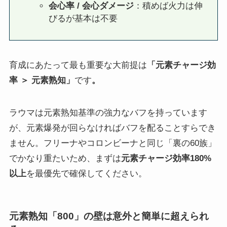
会心率 / 会心ダメージ
：積めば火力は伸
びるが基本は不要
育成にあたって最も重要な大前提は
「元素チャージ効
率 ＞ 元素熟知」
です
。
ラウマは元素熟知基準の強力なバフを持っています
が、元素爆発が回らなければバフを配ることすらでき
ません。フリーナやコロンビーナと同じ「裏の60族」
でかなり重たいため、まずは
元素チャージ効率180%
以上
を最優先で確保してください。
元素熟知「800」の壁は意外と簡単に超えられ