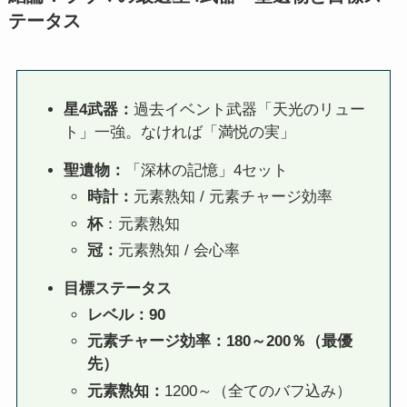
テータス
星4武器：
過去イベント武器「天光のリュー
ト」一強。なければ「満悦の実」
聖遺物：
「深林の記憶」4セット
時計：
元素熟知 / 元素チャージ効率
杯
：元素熟知
冠：
元素熟知 / 会心率
目標ステータス
レベル：90
元素チャージ効率：180～200％（最優
先）
元素熟知：
1200～（全てのバフ込み）