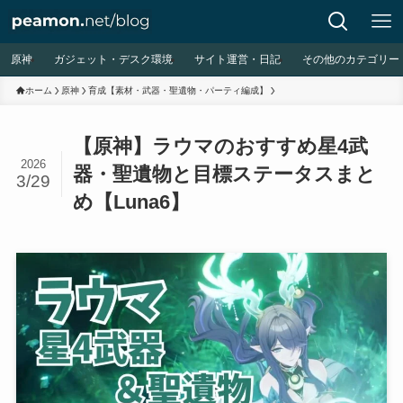
原神
ガジェット・デスク環境
サイト運営・日記
その他のカテゴリー
ホーム
原神
育成【素材・武器・聖遺物・パーティ編成】
【原神】ラウマのおすすめ星4武
2026
器・聖遺物と目標ステータスまと
3/29
め【Luna6】