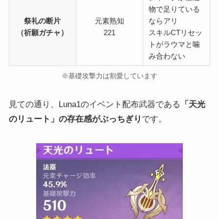
物で足りている
祭礼の断片
元素熟知
ならアリ
（祈願ガチャ）
221
スキルCTリセッ
トがラウマと噛
み合わない
※基礎攻撃力は割愛しています
見ての通り、Luna1のイベント配布武器である
「天光
のリュート」の存在感がぶっちぎり
です。