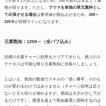
ラが必ず2人以上になるため、180％あれば安定して爆
発が回ります。ただし、
ラウマを単独の草元素枠とし
て出張させる場合
は要求値が跳ね上がるため、
200～
220％
が目標ラインになります。
元素熟知：1200～（全バフ込み）
目標の元素チャージ効率をクリアできたら、残りのス
テータスは可能な限り元素熟知に全振りしましょう。
とはいえ、熟知の数値でスキルの「使い勝手」そのも
のが変わるわけではありません（チャージ効率は足り
ないと立ち回りが崩れますが、熟知は火力が少し下が
るだけです）。限度を超えて熟知厳選に固執するのは