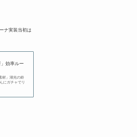
リーナ実装当初は
所」効率ルー
・素材」湖光の鈴
んにガチャでリ