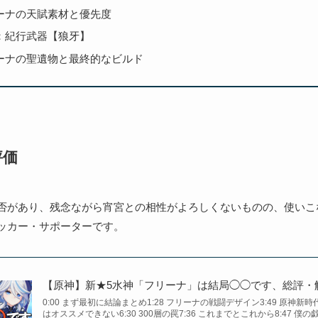
ーナの天賦素材と優先度
：紀行武器【狼牙】
ーナの聖遺物と最終的なビルド
評価
否があり、残念ながら宵宮との相性がよろしくないものの、使いこ
ッカー・サポーターです。
【原神】新★5水神「フリーナ」は結局◯◯です、総評・
0:00 まず最初に結論まとめ1:28 フリーナの戦闘デザイン3:49 原神新時代
はオススメできない6:30 300層の罠7:36 これまでとこれから8:47 僕