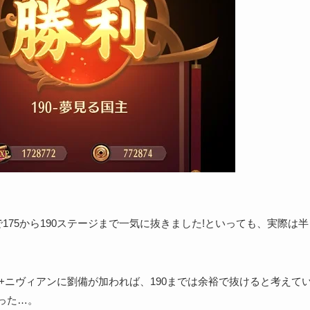
で175から190ステージまで一気に抜きました!といっても、実際は
鞅+ニヴィアンに劉備が加われば、190までは余裕で抜けると考えて
った…。