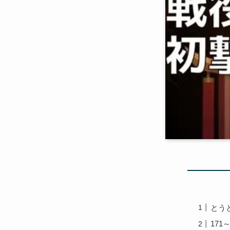
とう
171