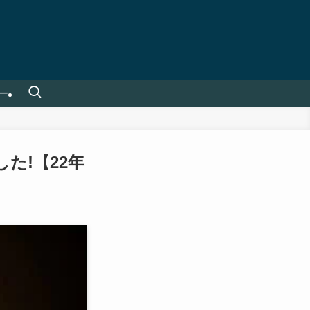
ー
た!【22年