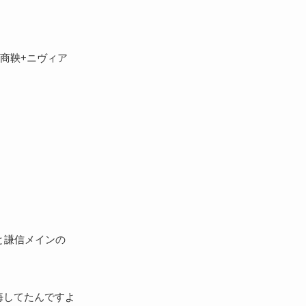
+商鞅+ニヴィア
と謙信メインの
悔してたんですよ