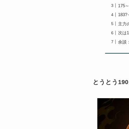
175
183
主力
次は
余談
とうとう19