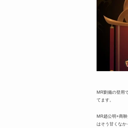
MR劉備の登用
てます。
MR趙公明+商
はそう甘くなか