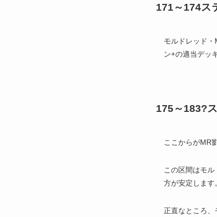
171～174
モルドレッド・M
ン+の適当デッ
175～183
ここからがMR
この区間はモル
方が安定します
正直なところ、