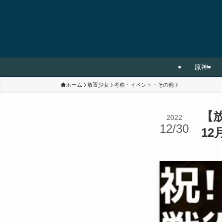
原神
ホーム
放置少女
考察・イベント・その他
【
2022
12/30
12