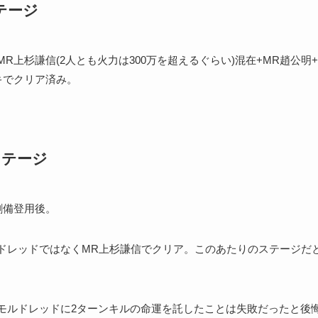
ステージ
R上杉謙信(2人とも火力は300万を超えるぐらい)混在+MR趙公明
キでクリア済み。
?ステージ
劉備登用後。
ドレッドではなくMR上杉謙信でクリア。このあたりのステージだ
。
モルドレッドに2ターンキルの命運を託したことは失敗だったと後