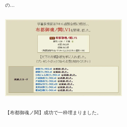
の…
【布都御魂ノ鬨】成功で一枠埋まりました。