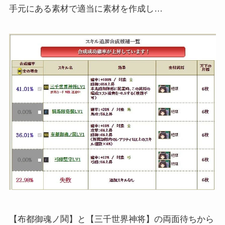
手元にある素材で適当に素材を作成し…
【布都御魂ノ鬨】と【三千世界神将】の両面待ちから