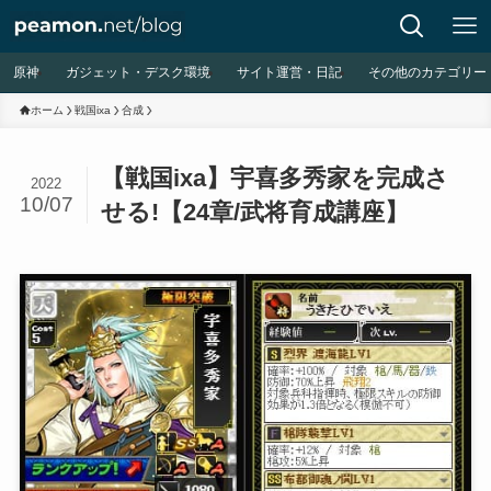
原神
ガジェット・デスク環境
サイト運営・日記
その他のカテゴリー
ホーム
戦国ixa
合成
【戦国ixa】宇喜多秀家を完成さ
2022
10/07
せる!【24章/武将育成講座】