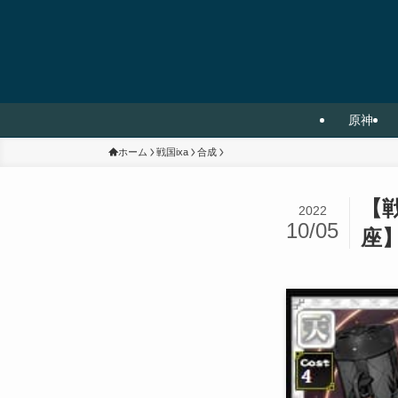
原神
ホーム
戦国ixa
合成
【戦
2022
10/05
座