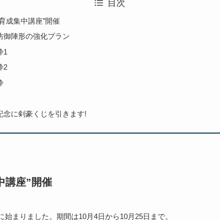
目次
将育成集中講座”開催
防御陣形の強化プラン
枠1
枠2
枠
記念に剣豪くじを引きます!
中講座”開催
始まりました。期間は10月4日から10月25日まで。