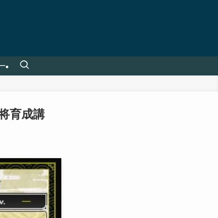
ー
武将育成講