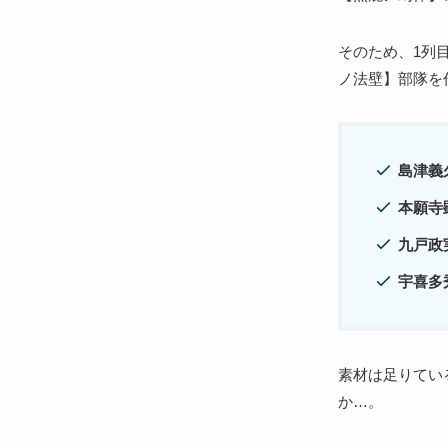
そのため、1列
ノ法壁】部隊を
島津義
本願寺
九戸政
宇喜多
素材は足りてい
か…。