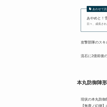
あわせて読
あやめと！
日々、成長され
攻撃部隊のスキ
流石に2億前後
本丸防御陣
現状の本丸防御
【無鹿ノ幻律】