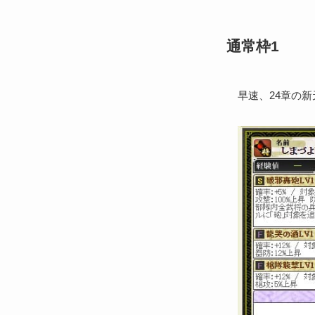
通常枠1
早速、24章の