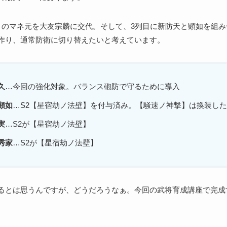
目のマネ元を大友宗麟に交代。そして、3列目に新防天と顕如を組
作り、通常防衛に切り替えたいと考えています。
久
…今回の強化対象。バランス砲防で守るために導入
顕如
…S2【星宿劫ノ法壁】を付与済み。【騒速ノ神撃】は換装し
実
…S2が【星宿劫ノ法壁】
秀家
…S2が【星宿劫ノ法壁】
るとは思うんですが、どうだろうなぁ。今回の武将育成講座で完成