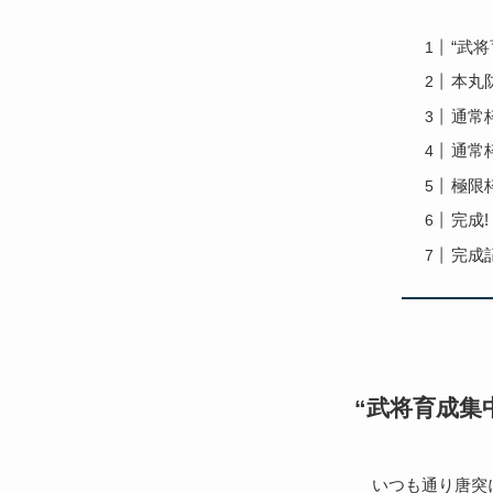
“武
本丸
通常
通常
極限
完成!
完成
“武将育成集
いつも通り唐突に