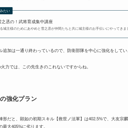
みたい
雪之丞の！武将育成集中講座
る城主様のためにあやめと雪之丞が仲間たちと共に城主様のお手伝いにやってきま
ル追加は一通り終わっているので、防衛部隊を中心に強化をしてい
の火力では、この先生きのこれないですからね。
形の強化プラン
陣形だと、顕如の初期スキル【救世ノ法軍】は402.5%で、大友宗
の最大405%に劣ります。