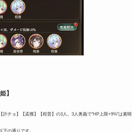
姫】
許チョ】【孟獲】【程普】の3人。3人奥義で”HP上限+9%”は素
以下の通りです。