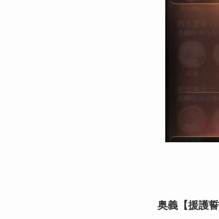
奥義【援護誓