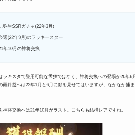
…弥生SSRガチャ(22年3月)
今週(22年9月)のラッキースター
21年10月の神将交換
はラキスタで登用可能な孟獲ではなく、神将交換への登場が20年6
の羅針盤へは22年1月と6月に顔を見せてはいますが、なかなか捕
も神将交換へは21年10月がラスト。こちらも結構レアですね。