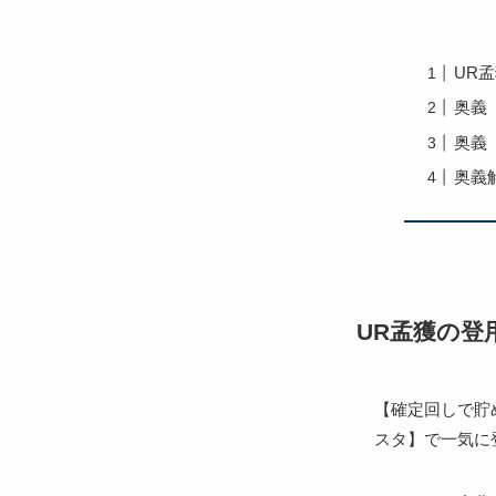
UR
奥義
奥義
奥義
UR孟獲の登
【確定回しで貯め
スタ】で一気に