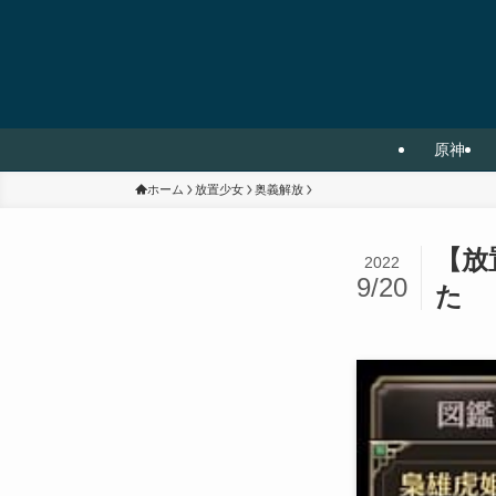
原神
ホーム
放置少女
奥義解放
【放
2022
9/20
た