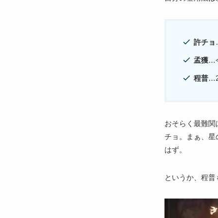
許チョ
孟獲
…
程普
…
おそらく最難関
チョ。まぁ、星
はず。
というか、程普