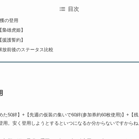
目次
孟獲の登用
【梟雄虎姫】
【援護誓約】
解放前後のステータス比較
用
た50絆】+【先週の仮装の集いで60絆(参加券約60枚使用)】+【
登用。安く登用しようとするといつになるか分からないですからね