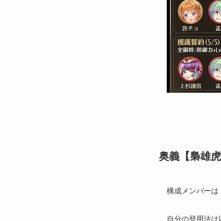
奥義【梟雄虎
構成メンバーは【
自分の登用法は