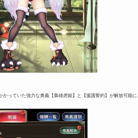
かかっていた強力な奥義【梟雄虎姫】と【援護誓約】が解放可能に