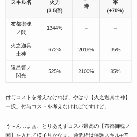
スキル名
火力
率
時
(3.5倍)
(+70%)
布都御魂
1344%
–
–
ノ鬨
火之迦具
672%
2016%
95%
土神
遠呂智ノ
525%
2100%
85%
閃光
付与コストを考えなければ、やはり【火之迦具土神】
一択。付与コストを考えなければですけど。
う～ん…まぁ、とりあえずコスパ最高の【布都御魂ノ
鬨】を入れて様子見かなぁ。通常枠は保護スキル+何