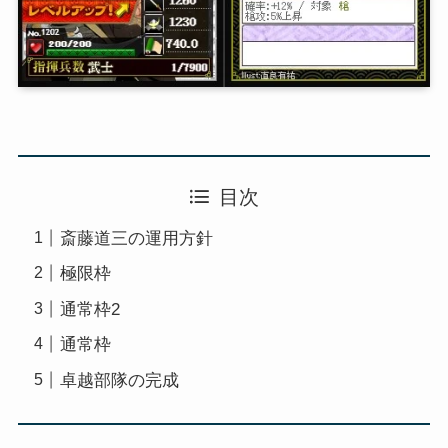
目次
斎藤道三の運用方針
極限枠
通常枠2
通常枠
卓越部隊の完成