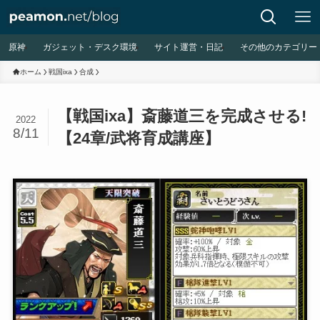
原神
ガジェット・デスク環境
サイト運営・日記
その他のカテゴリー
ホーム
戦国ixa
合成
【戦国ixa】斎藤道三を完成させる!
2022
8/11
【24章/武将育成講座】