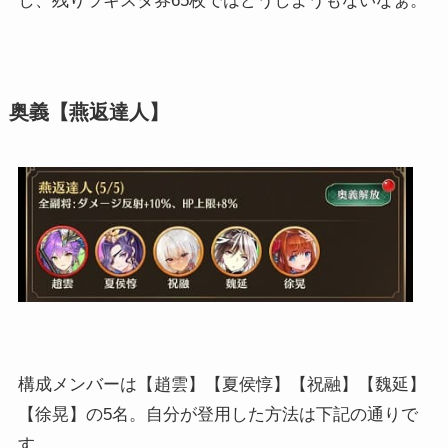
し、残りラキスタ券65枚ではどうしようもないなぁ。
奥義【燕返達人】
構成メンバーは【趙雲】【夏侯惇】【祝融】【魏延】
【徐晃】の5名。自分が登用した方法は下記の通りで
す。