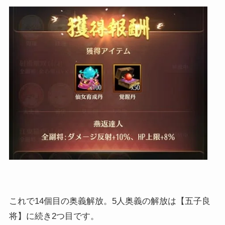
これで14個目の奥義解放。5人奥義の解放は【五子良
将】に続き2つ目です。