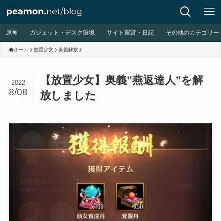
原神
ガジェット・デスク環境
サイト運営・日記
その他のカテゴリー
ホーム
放置少女
奥義解放
【放置少女】奥義”燕返達人”を解
2022
8/08
放しました