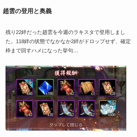
趙雲の登用と奥義
残り22絆だった趙雲を今週のラキスタで登用しまし
た。118絆の状態でなかなか2絆がドロップせず、確定
枠まで回すハメになった挙句…