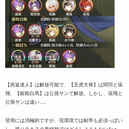
【燕返達人】は解放可能で、【五虎大将】は関羽と張
飛、【銀鞍白馬】は公孫サンで解放。しかし、張飛と
公孫サンは遠い…。
登用には消極的ですが、現環境では献帝も必須っぽい