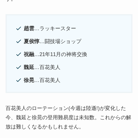
趙雲
…ラッキースター
夏侯惇
…闘技場ショップ
祝融
…21年11月の神将交換
魏延
…百花美人
徐晃
…百花美人
百花美人のローテーション(今週は陸遜!)が変化した
今、魏延と徐晃の登用難易度は未知数。これからの解
放は難しくなるかもしれません。