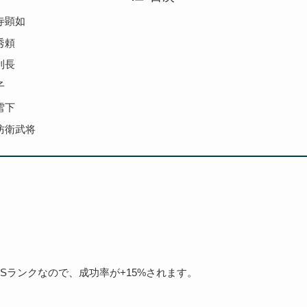
寺顕如
秀頼
利長
子
雪下
防衛武将
Sランクなので、成功率が+15%されます。