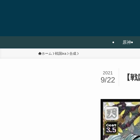
原神
ホーム
戦国ixa
合成
2021
【戦
9/22