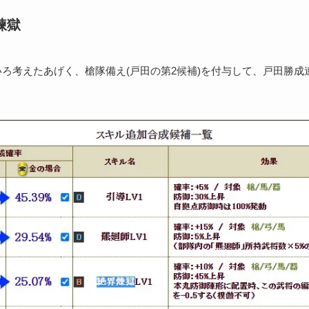
煉獄
いろ考えたあげく、槍隊備え(戸田の第2候補)を付与して、戸田勝成