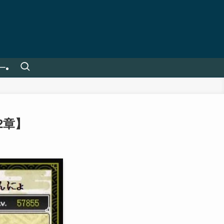
ー
2章】