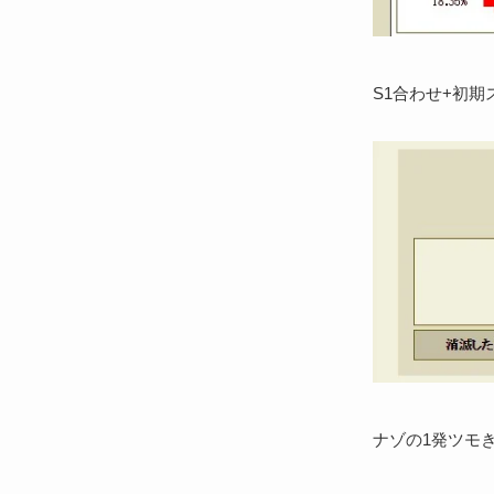
S1合わせ+初
ナゾの1発ツモき