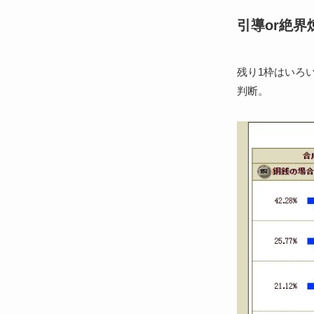
引導or絶界
残り1枠はいろ
判断。