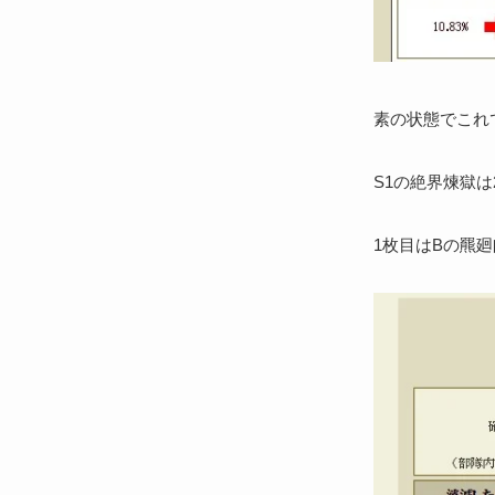
素の状態でこれ
S1の絶界煉獄は
1枚目はBの羆