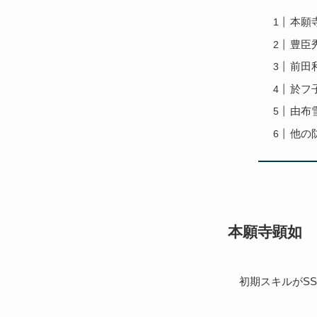
本願
豊臣
前田
於フ
由布
他の
本願寺顕如
初期スキルがSS