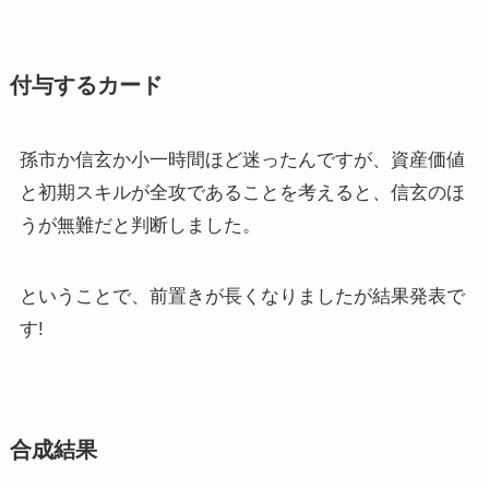
付与するカード
孫市か信玄か小一時間ほど迷ったんですが、資産価値
と初期スキルが全攻であることを考えると、信玄のほ
うが無難だと判断しました。
ということで、前置きが長くなりましたが結果発表で
す!
合成結果