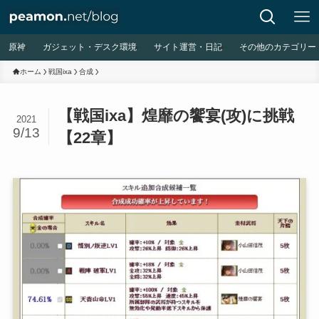
原神
ガジェット・デスク環境
サイト運営・日記
その他のカテゴリー
ホーム
戦国ixa
合成
【戦国ixa】煌靡の饗宴(攻)に挑戦
2021
9/13
【22章】