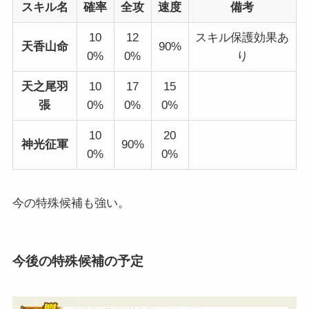
スキル名
確率
全攻
速度
備考
10
12
スキル保護効果あ
天香山命
90%
0%
0%
り
天之尾羽
10
17
15
張
0%
0%
0%
10
20
神光征軍
90%
0%
0%
今の特殊候補も強い。
今後の特殊候補の予定