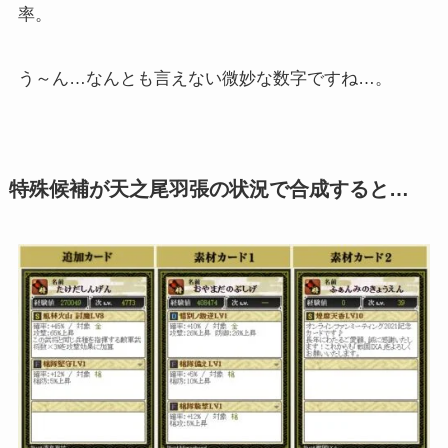
率。
う～ん…なんとも言えない微妙な数字ですね…。
特殊候補が天之尾羽張の状況で合成すると…