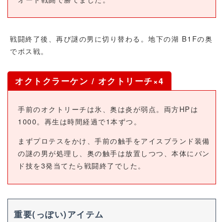
戦闘終了後、再び謎の男に切り替わる。地下の湖 B1Fの奥
でボス戦。
オクトクラーケン / オクトリーチ×4
手前のオクトリーチは氷、奥は炎が弱点。両方HPは
1000。再生は時間経過で1本ずつ。
まずプロテスをかけ、手前の触手をアイスブランド装備
の謎の男が処理し、奥の触手は放置しつつ、本体にバン
ド技を3発当てたら戦闘終了でした。
重要(っぽい)アイテム