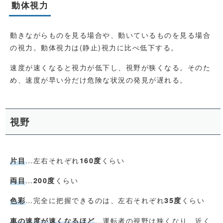
動体視力
動きながらものを見る場合や、動いているものを見る場合
の視力。動体視力は(静止)視力に比べ低下する。
速度が速くなると視力が低下し、視野が狭くなる。そのた
め、速度が早い分だけ危険な状況の発見が遅れる。
視野
…左右それぞれ
くらい
片目
160度
…
くらい
両目
200度
…完全に把握できるのは、左右それぞれ
くらい
色彩
35度
…運転者の視野は狭くなり、近く
車の速度が速くなるほど